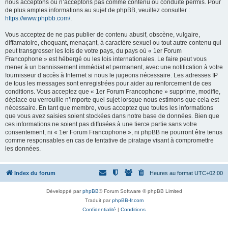
nous acceptons ou n’acceptons pas comme contenu ou conduite permis. Pour
de plus amples informations au sujet de phpBB, veuillez consulter :
https://www.phpbb.com/
.
Vous acceptez de ne pas publier de contenu abusif, obscène, vulgaire,
diffamatoire, choquant, menaçant, à caractère sexuel ou tout autre contenu qui
peut transgresser les lois de votre pays, du pays où « 1er Forum
Francophone » est hébergé ou les lois internationales. Le faire peut vous
mener à un bannissement immédiat et permanent, avec une notification à votre
fournisseur d’accès à Internet si nous le jugeons nécessaire. Les adresses IP
de tous les messages sont enregistrées pour aider au renforcement de ces
conditions. Vous acceptez que « 1er Forum Francophone » supprime, modifie,
déplace ou verrouille n’importe quel sujet lorsque nous estimons que cela est
nécessaire. En tant que membre, vous acceptez que toutes les informations
que vous avez saisies soient stockées dans notre base de données. Bien que
ces informations ne soient pas diffusées à une tierce partie sans votre
consentement, ni « 1er Forum Francophone », ni phpBB ne pourront être tenus
comme responsables en cas de tentative de piratage visant à compromettre
les données.
Index du forum
Heures au format
UTC+02:00
Développé par
phpBB
® Forum Software © phpBB Limited
Traduit par
phpBB-fr.com
Confidentialité
|
Conditions