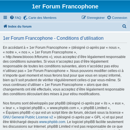
1er Forum Francophone
FAQ
Carte des Membres
S’enregistrer
Connexion
R
Index du forum
e
1er Forum Francophone - Conditions d’utilisation
c
h
En accédant à « 1er Forum Francophone » (désigné ci-après par « nous »,
« notre », « nos », « 1er Forum Francophone »,
e
« http://www.bloooo.fr/forums »), vous acceptez d’être légalement responsable
r
des conditions suivantes. Si vous n’acceptez pas d’être légalement
responsable de toutes les conditions suivantes, alors n’accédez pas et/ou
c
n’utilisez pas « 1er Forum Francophone ». Nous pouvons modifier celles-ci à
h
n’importe quel moment et nous ferons tout pour que vous en soyez informé,
bien qu’il soit prudent de vérifier régulièrement celles-ci par vous-même. Si
e
vous continuez d’utiliser « 1er Forum Francophone » alors que des
r
changements ont été effectués, vous acceptez d’être légalement responsable
des conditions découlant des mises à jour et/ou modifications.
Nos forums sont développés par phpBB (désigné ci-après par « ils », « eux »,
« leur », « logiciel phpBB », « www.phpbb.com », « phpBB Limited »,
« Équipes phpBB ») qui est un script libre de forum, déclaré sous la licence «
GNU General Public License v2
» (désigné ci-après par « GPL ») et qui peut
être téléchargé depuis
www.phpbb.com
. Le logiciel phpBB facilite seulement
les discussions sur Internet. phpBB Limited n’est pas responsable de ce que