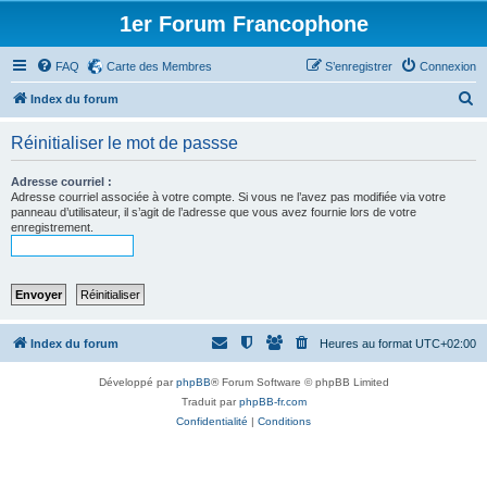
1er Forum Francophone
FAQ
Carte des Membres
S’enregistrer
Connexion
R
Index du forum
e
Réinitialiser le mot de passse
c
h
Adresse courriel :
Adresse courriel associée à votre compte. Si vous ne l’avez pas modifiée via votre
e
panneau d’utilisateur, il s’agit de l’adresse que vous avez fournie lors de votre
enregistrement.
r
c
h
e
r
Index du forum
Heures au format
UTC+02:00
Développé par
phpBB
® Forum Software © phpBB Limited
Traduit par
phpBB-fr.com
Confidentialité
|
Conditions