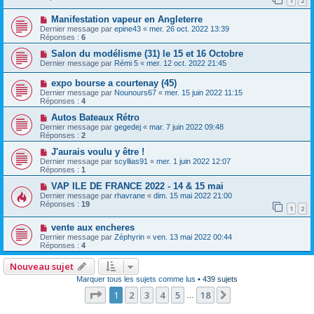
1
2
Manifestation vapeur en Angleterre
Dernier message par
epine43
«
mer. 26 oct. 2022 13:39
Réponses :
6
Salon du modélisme (31) le 15 et 16 Octobre
Dernier message par
Rémi 5
«
mer. 12 oct. 2022 21:45
expo bourse a courtenay (45)
Dernier message par
Nounours67
«
mer. 15 juin 2022 11:15
Réponses :
4
Autos Bateaux Rétro
Dernier message par
gegedej
«
mar. 7 juin 2022 09:48
Réponses :
2
J'aurais voulu y être !
Dernier message par
scyllias91
«
mer. 1 juin 2022 12:07
Réponses :
1
VAP ILE DE FRANCE 2022 - 14 & 15 mai
Dernier message par
rhavrane
«
dim. 15 mai 2022 21:00
Réponses :
19
1
2
vente aux encheres
Dernier message par
Zéphyrin
«
ven. 13 mai 2022 00:44
Réponses :
4
Nouveau sujet
Marquer tous les sujets comme lus
• 439 sujets
Page
1
sur
18
1
2
3
4
5
18
Suivante
…