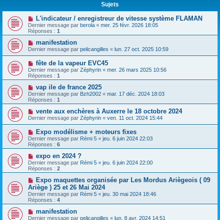
Sujets
L'indicateur / enregistreur de vitesse système FLAMAN
Dernier message par
berola
«
mer. 25 févr. 2026 18:05
Réponses :
1
manifestation
Dernier message par
pelicangilles
«
lun. 27 oct. 2025 10:59
fête de la vapeur EVC45
Dernier message par
Zéphyrin
«
mer. 26 mars 2025 10:56
Réponses :
1
vap ile de france 2025
Dernier message par
Bzh2002
«
mar. 17 déc. 2024 18:03
Réponses :
1
vente aux enchères à Auxerre le 18 octobre 2024
Dernier message par
Zéphyrin
«
ven. 11 oct. 2024 15:44
Expo modélisme + moteurs fixes
Dernier message par
Rémi 5
«
jeu. 6 juin 2024 22:03
Réponses :
6
expo en 2024 ?
Dernier message par
Rémi 5
«
jeu. 6 juin 2024 22:00
Réponses :
2
Expo maquettes organisée par Les Mordus Ariègeois ( 09
Ariège ) 25 et 26 Mai 2024
Dernier message par
Rémi 5
«
jeu. 30 mai 2024 18:46
Réponses :
4
manifestation
Dernier message par
pelicangilles
«
lun. 8 avr. 2024 14:51