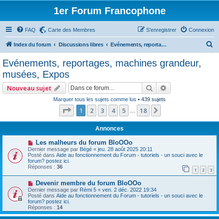
1er Forum Francophone
FAQ
Carte des Membres
S’enregistrer
Connexion
R
Index du forum
Discussions libres
Evénements, reportages, machines grandeur, musées, Expos
e
Evénements, reportages, machines grandeur,
c
musées, Expos
h
Rechercher
Recherche avan
Nouveau sujet
e
Marquer tous les sujets comme lus
• 439 sujets
r
Page
1
sur
18
1
2
3
4
5
18
Suivante
…
c
h
Annonces
e
Les malheurs du forum BloOOo
Dernier message par
Bégé
«
jeu. 28 août 2025 20:11
r
Posté dans
Aide au fonctionnement du Forum - tutoriels - un souci avec le
forum? postez ici.
Réponses :
36
1
2
3
Devenir membre du forum BloOOo
Dernier message par
Rémi 5
«
ven. 2 déc. 2022 19:34
Posté dans
Aide au fonctionnement du Forum - tutoriels - un souci avec le
forum? postez ici.
Réponses :
14