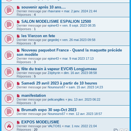
souvenir aprés 10 ans....
Dernier message par
rhavrane
«
mar. 2 janv. 2024 21:44
Réponses :
4
SALON MODELISME ESPALION 12500
Dernier message par
epine43
«
ven. 8 sept. 2023 08:35
Réponses :
1
les Vierzon en fete
Dernier message par
gegedej
«
ven. 26 mai 2023 09:58
Réponses :
8
Nouveau paquebot France - Quand la maquette précède
son modèle
Dernier message par
epine43
«
mar. 9 mai 2023 17:13
Réponses :
3
fête du train à vapeur EVC45 Longjumeau
Dernier message par
Zéphyrin
«
dim. 16 avr. 2023 08:58
Réponses :
5
Samedi 29 avril 2023 à partir de 10 heures
Dernier message par
Nounours67
«
sam. 15 avr. 2023 14:23
manifestation
Dernier message par
pelicangilles
«
jeu. 13 avr. 2023 06:22
Réponses :
3
Brumath expo 30 sep-Oct 2023
Dernier message par
Nounours67
«
mer. 12 avr. 2023 18:57
EXPOS MODELISME
Dernier message par
VALTO81
«
mar. 1 nov. 2022 21:04
Réponses :
20