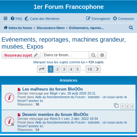
1er Forum Francophone
FAQ
Carte des Membres
S’enregistrer
Connexion
R
Index du forum
Discussions libres
Evénements, reportages, machines grandeur, musées, Expos
e
Evénements, reportages, machines grandeur,
c
musées, Expos
h
Rechercher
Recherche avan
Nouveau sujet
e
Marquer tous les sujets comme lus
• 439 sujets
r
Page
1
sur
18
1
2
3
4
5
18
Suivante
…
c
h
Annonces
e
Les malheurs du forum BloOOo
Dernier message par
Bégé
«
jeu. 28 août 2025 20:11
r
Posté dans
Aide au fonctionnement du Forum - tutoriels - un souci avec le
forum? postez ici.
Réponses :
36
1
2
3
Devenir membre du forum BloOOo
Dernier message par
Rémi 5
«
ven. 2 déc. 2022 19:34
Posté dans
Aide au fonctionnement du Forum - tutoriels - un souci avec le
forum? postez ici.
Réponses :
14