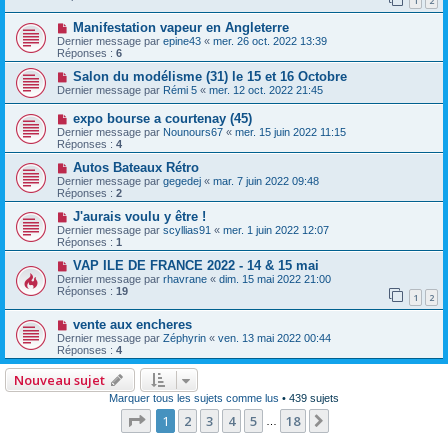
1
2
Manifestation vapeur en Angleterre
Dernier message par
epine43
«
mer. 26 oct. 2022 13:39
Réponses :
6
Salon du modélisme (31) le 15 et 16 Octobre
Dernier message par
Rémi 5
«
mer. 12 oct. 2022 21:45
expo bourse a courtenay (45)
Dernier message par
Nounours67
«
mer. 15 juin 2022 11:15
Réponses :
4
Autos Bateaux Rétro
Dernier message par
gegedej
«
mar. 7 juin 2022 09:48
Réponses :
2
J'aurais voulu y être !
Dernier message par
scyllias91
«
mer. 1 juin 2022 12:07
Réponses :
1
VAP ILE DE FRANCE 2022 - 14 & 15 mai
Dernier message par
rhavrane
«
dim. 15 mai 2022 21:00
Réponses :
19
1
2
vente aux encheres
Dernier message par
Zéphyrin
«
ven. 13 mai 2022 00:44
Réponses :
4
Nouveau sujet
Marquer tous les sujets comme lus
• 439 sujets
Page
1
sur
18
1
2
3
4
5
18
Suivante
…