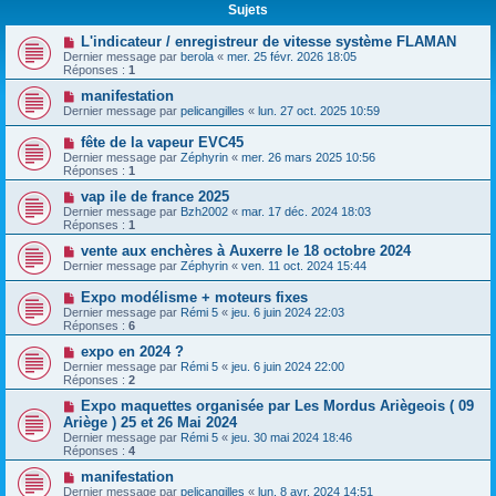
Sujets
L'indicateur / enregistreur de vitesse système FLAMAN
Dernier message par
berola
«
mer. 25 févr. 2026 18:05
Réponses :
1
manifestation
Dernier message par
pelicangilles
«
lun. 27 oct. 2025 10:59
fête de la vapeur EVC45
Dernier message par
Zéphyrin
«
mer. 26 mars 2025 10:56
Réponses :
1
vap ile de france 2025
Dernier message par
Bzh2002
«
mar. 17 déc. 2024 18:03
Réponses :
1
vente aux enchères à Auxerre le 18 octobre 2024
Dernier message par
Zéphyrin
«
ven. 11 oct. 2024 15:44
Expo modélisme + moteurs fixes
Dernier message par
Rémi 5
«
jeu. 6 juin 2024 22:03
Réponses :
6
expo en 2024 ?
Dernier message par
Rémi 5
«
jeu. 6 juin 2024 22:00
Réponses :
2
Expo maquettes organisée par Les Mordus Ariègeois ( 09
Ariège ) 25 et 26 Mai 2024
Dernier message par
Rémi 5
«
jeu. 30 mai 2024 18:46
Réponses :
4
manifestation
Dernier message par
pelicangilles
«
lun. 8 avr. 2024 14:51