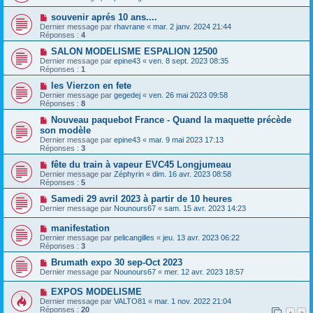
souvenir aprés 10 ans....
Dernier message par
rhavrane
«
mar. 2 janv. 2024 21:44
Réponses :
4
SALON MODELISME ESPALION 12500
Dernier message par
epine43
«
ven. 8 sept. 2023 08:35
Réponses :
1
les Vierzon en fete
Dernier message par
gegedej
«
ven. 26 mai 2023 09:58
Réponses :
8
Nouveau paquebot France - Quand la maquette précède
son modèle
Dernier message par
epine43
«
mar. 9 mai 2023 17:13
Réponses :
3
fête du train à vapeur EVC45 Longjumeau
Dernier message par
Zéphyrin
«
dim. 16 avr. 2023 08:58
Réponses :
5
Samedi 29 avril 2023 à partir de 10 heures
Dernier message par
Nounours67
«
sam. 15 avr. 2023 14:23
manifestation
Dernier message par
pelicangilles
«
jeu. 13 avr. 2023 06:22
Réponses :
3
Brumath expo 30 sep-Oct 2023
Dernier message par
Nounours67
«
mer. 12 avr. 2023 18:57
EXPOS MODELISME
Dernier message par
VALTO81
«
mar. 1 nov. 2022 21:04
Réponses :
20