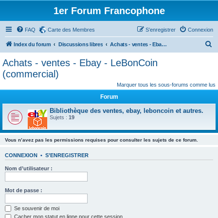
1er Forum Francophone
FAQ
Carte des Membres
S’enregistrer
Connexion
R
Index du forum
Discussions libres
Achats - ventes - Ebay - LeBonCoin (commercial)
e
Achats - ventes - Ebay - LeBonCoin
c
(commercial)
h
Marquer tous les sous-forums comme lus
e
Forum
r
Bibliothèque des ventes, ebay, leboncoin et autres.
c
Sujets :
19
h
e
Vous n’avez pas les permissions requises pour consulter les sujets de ce forum.
r
CONNEXION
•
S’ENREGISTRER
Nom d’utilisateur :
Mot de passe :
Se souvenir de moi
Cacher mon statut en ligne pour cette session