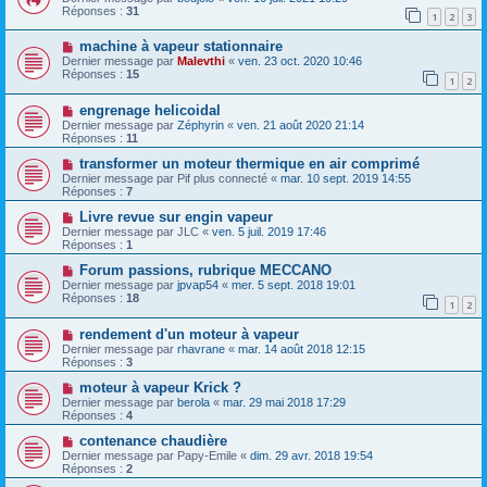
Réponses :
31
1
2
3
machine à vapeur stationnaire
Dernier message par
Malevthi
«
ven. 23 oct. 2020 10:46
Réponses :
15
1
2
engrenage helicoidal
Dernier message par
Zéphyrin
«
ven. 21 août 2020 21:14
Réponses :
11
transformer un moteur thermique en air comprimé
Dernier message par
Pif plus connecté
«
mar. 10 sept. 2019 14:55
Réponses :
7
Livre revue sur engin vapeur
Dernier message par
JLC
«
ven. 5 juil. 2019 17:46
Réponses :
1
Forum passions, rubrique MECCANO
Dernier message par
jpvap54
«
mer. 5 sept. 2018 19:01
Réponses :
18
1
2
rendement d'un moteur à vapeur
Dernier message par
rhavrane
«
mar. 14 août 2018 12:15
Réponses :
3
moteur à vapeur Krick ?
Dernier message par
berola
«
mar. 29 mai 2018 17:29
Réponses :
4
contenance chaudière
Dernier message par
Papy-Emile
«
dim. 29 avr. 2018 19:54
Réponses :
2