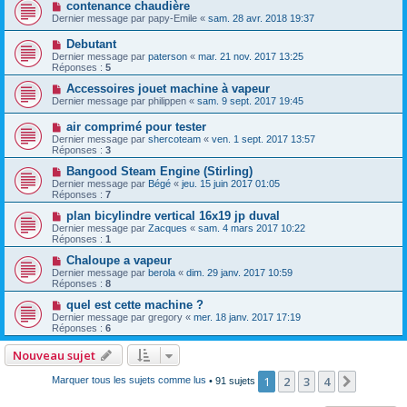
contenance chaudière
Dernier message par
papy-Emile
«
sam. 28 avr. 2018 19:37
Debutant
Dernier message par
paterson
«
mar. 21 nov. 2017 13:25
Réponses :
5
Accessoires jouet machine à vapeur
Dernier message par
philippen
«
sam. 9 sept. 2017 19:45
air comprimé pour tester
Dernier message par
shercoteam
«
ven. 1 sept. 2017 13:57
Réponses :
3
Bangood Steam Engine (Stirling)
Dernier message par
Bégé
«
jeu. 15 juin 2017 01:05
Réponses :
7
plan bicylindre vertical 16x19 jp duval
Dernier message par
Zacques
«
sam. 4 mars 2017 10:22
Réponses :
1
Chaloupe a vapeur
Dernier message par
berola
«
dim. 29 janv. 2017 10:59
Réponses :
8
quel est cette machine ?
Dernier message par
gregory
«
mer. 18 janv. 2017 17:19
Réponses :
6
Nouveau sujet
1
2
3
4
Suivant
Marquer tous les sujets comme lus
• 91 sujets