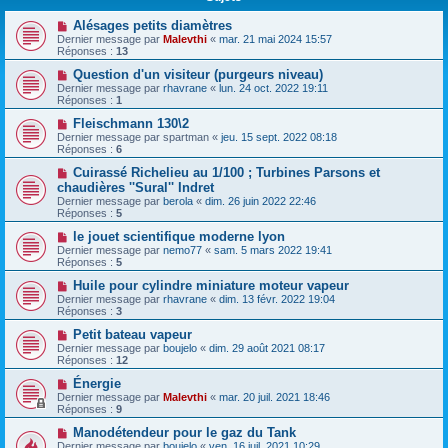
Alésages petits diamètres
Dernier message par
Malevthi
«
mar. 21 mai 2024 15:57
Réponses :
13
Question d'un visiteur (purgeurs niveau)
Dernier message par
rhavrane
«
lun. 24 oct. 2022 19:11
Réponses :
1
Fleischmann 130\2
Dernier message par
spartman
«
jeu. 15 sept. 2022 08:18
Réponses :
6
Cuirassé Richelieu au 1/100 ; Turbines Parsons et
chaudières ''Sural'' Indret
Dernier message par
berola
«
dim. 26 juin 2022 22:46
Réponses :
5
le jouet scientifique moderne lyon
Dernier message par
nemo77
«
sam. 5 mars 2022 19:41
Réponses :
5
Huile pour cylindre miniature moteur vapeur
Dernier message par
rhavrane
«
dim. 13 févr. 2022 19:04
Réponses :
3
Petit bateau vapeur
Dernier message par
boujelo
«
dim. 29 août 2021 08:17
Réponses :
12
Énergie
Dernier message par
Malevthi
«
mar. 20 juil. 2021 18:46
Réponses :
9
Manodétendeur pour le gaz du Tank
Dernier message par
boujelo
«
ven. 16 juil. 2021 10:29