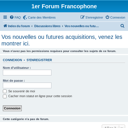
1er Forum Francophone
FAQ
Carte des Membres
S’enregistrer
Connexion
R
Index du forum
Discussions libres
Vos nouvelles ou futures acquisitions, venez les montrer ici.
e
Vos nouvelles ou futures acquisitions, venez les
c
montrer ici.
h
Vous n’avez pas les permissions requises pour consulter les sujets de ce forum.
e
r
CONNEXION
•
S’ENREGISTRER
c
Nom d’utilisateur :
h
Mot de passe :
e
r
Se souvenir de moi
Cacher mon statut en ligne pour cette session
Cette catégorie n’a pas de forum.
Aller à