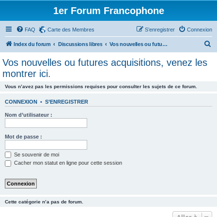
1er Forum Francophone
FAQ
Carte des Membres
S’enregistrer
Connexion
R
Index du forum
Discussions libres
Vos nouvelles ou futures acquisitions, venez les montrer ici.
e
Vos nouvelles ou futures acquisitions, venez les
c
montrer ici.
h
Vous n’avez pas les permissions requises pour consulter les sujets de ce forum.
e
r
CONNEXION
•
S’ENREGISTRER
c
Nom d’utilisateur :
h
Mot de passe :
e
r
Se souvenir de moi
Cacher mon statut en ligne pour cette session
Cette catégorie n’a pas de forum.
Aller à