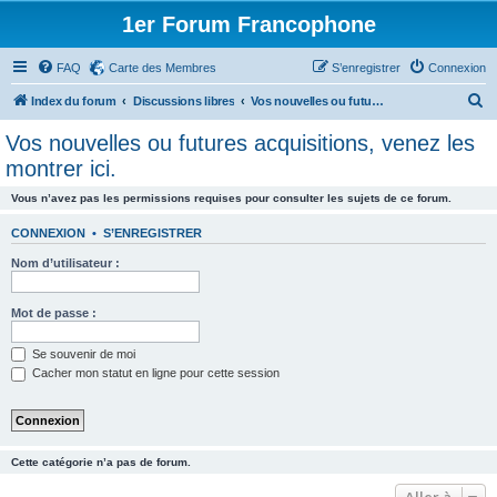
1er Forum Francophone
FAQ
Carte des Membres
S’enregistrer
Connexion
R
Index du forum
Discussions libres
Vos nouvelles ou futures acquisitions, venez les montrer ici.
e
Vos nouvelles ou futures acquisitions, venez les
c
montrer ici.
h
Vous n’avez pas les permissions requises pour consulter les sujets de ce forum.
e
r
CONNEXION
•
S’ENREGISTRER
c
Nom d’utilisateur :
h
Mot de passe :
e
r
Se souvenir de moi
Cacher mon statut en ligne pour cette session
Cette catégorie n’a pas de forum.
Aller à