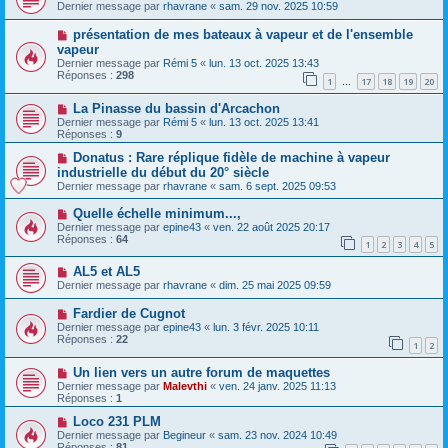
Dernier message par
rhavrane
«
sam. 29 nov. 2025 10:59
présentation de mes bateaux à vapeur et de l'ensemble
vapeur
Dernier message par
Rémi 5
«
lun. 13 oct. 2025 13:43
Réponses :
298
1
17
18
19
20
…
La Pinasse du bassin d'Arcachon
Dernier message par
Rémi 5
«
lun. 13 oct. 2025 13:41
Réponses :
9
Donatus : Rare réplique fidèle de machine à vapeur
industrielle du début du 20° siècle
Dernier message par
rhavrane
«
sam. 6 sept. 2025 09:53
Quelle échelle minimum...,
Dernier message par
epine43
«
ven. 22 août 2025 20:17
Réponses :
64
1
2
3
4
5
AL5 et AL5
Dernier message par
rhavrane
«
dim. 25 mai 2025 09:59
Fardier de Cugnot
Dernier message par
epine43
«
lun. 3 févr. 2025 10:11
Réponses :
22
1
2
Un lien vers un autre forum de maquettes
Dernier message par
Malevthi
«
ven. 24 janv. 2025 11:13
Réponses :
1
Loco 231 PLM
Dernier message par
Begineur
«
sam. 23 nov. 2024 10:49
Réponses :
81