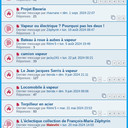
1
2
3
4
5
6
Projet Bavaria
Dernier message par
rhavrane
«
dim. 1 sept. 2024 22:07
Réponses :
21
1
2
Vapeur ou électrique ? Pourquoi pas les deux !
Dernier message par
Zéphyrin
«
lun. 19 août 2024 08:47
Réponses :
1
Bateau à roue à aubes à vapeur
Dernier message par
Rémi 5
«
lun. 5 août 2024 19:48
Réponses :
3
camion vapeur
Dernier message par
jacky241
«
lun. 22 juil. 2024 00:21
Réponses :
33
1
2
3
Le Jean jacques Serris à vapeur
Dernier message par
berola
«
dim. 9 juin 2024 21:11
Réponses :
127
1
6
7
8
9
…
Locomobile à vapeur
Dernier message par
berola
«
dim. 9 juin 2024 08:06
Réponses :
47
1
2
3
4
Torpilleur en acier
Dernier message par
Rémi 5
«
mar. 21 mai 2024 23:53
Réponses :
93
1
4
5
6
7
…
L'éclectique collection de François-Marie Zéphyrin
Dernier message par
Malevthi
«
lun. 20 mai 2024 14:03