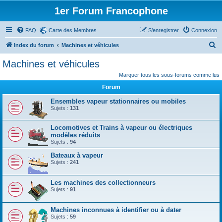
1er Forum Francophone
FAQ
Carte des Membres
S’enregistrer
Connexion
R
Index du forum
Machines et véhicules
e
Machines et véhicules
c
Marquer tous les sous-forums comme lus
h
Forum
e
Ensembles vapeur stationnaires ou mobiles
r
Sujets :
131
c
Locomotives et Trains à vapeur ou électriques
h
modèles réduits
e
Sujets :
94
r
Bateaux à vapeur
Sujets :
241
Les machines des collectionneurs
Sujets :
91
Machines inconnues à identifier ou à dater
Sujets :
59