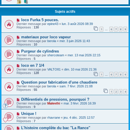
Sujets actifs
loco Furka 5 pouces.
Dernier message par
epine43
«
lun. 3 août 2026 08:39
Réponses :
130
1
6
7
8
9
…
materiaux pour loco vapeur
Dernier message par
berola
«
mer. 3 juin 2026 11:43
Réponses :
10
Purgeur de cylindres
Dernier message par
shercoteam
«
mer. 13 mai 2026 22:15
Réponses :
5
loco en 7 1/4
Dernier message par
VALTO81
«
dim. 10 mai 2026 21:36
Réponses :
128
1
6
7
8
9
…
Question pour fabrication d'une chaudiere
Dernier message par
berola
«
sam. 7 févr. 2026 21:08
Réponses :
55
1
2
3
4
Différentiels de pressions, pourquoi ?
Dernier message par
Malevthi
«
mar. 3 févr. 2026 16:39
Réponses :
9
Unique !
Dernier message par
rhavrane
«
jeu. 4 déc. 2025 12:57
Réponses :
7
L'histoire complète du bac "La Rance"