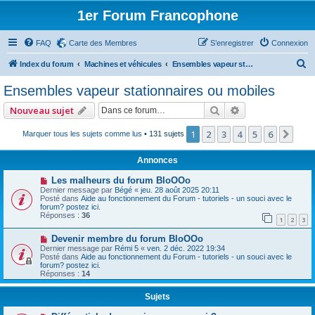
1er Forum Francophone
FAQ
Carte des Membres
S’enregistrer
Connexion
R
Index du forum
Machines et véhicules
Ensembles vapeur stationnaires ou mobiles
e
Ensembles vapeur stationnaires ou mobiles
c
Rechercher
Recherche avan
Nouveau sujet
h
e
1
2
3
4
5
6
Suiv
Marquer tous les sujets comme lus
• 131 sujets
r
Annonces
c
Les malheurs du forum BloOOo
h
Dernier message par
Bégé
«
jeu. 28 août 2025 20:11
Posté dans
Aide au fonctionnement du Forum - tutoriels - un souci avec le
e
forum? postez ici.
Réponses :
36
r
1
2
3
Devenir membre du forum BloOOo
Dernier message par
Rémi 5
«
ven. 2 déc. 2022 19:34
Posté dans
Aide au fonctionnement du Forum - tutoriels - un souci avec le
forum? postez ici.
Réponses :
14
Sujets