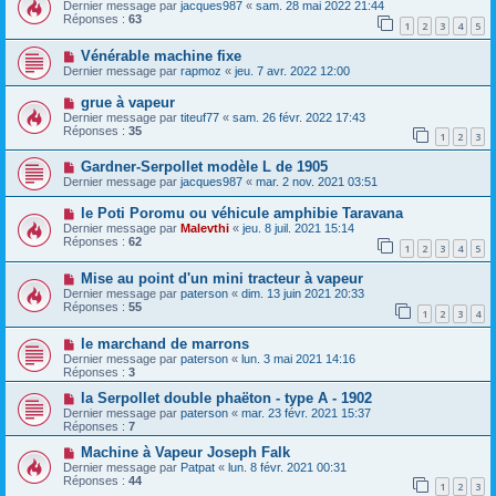
Dernier message par
jacques987
«
sam. 28 mai 2022 21:44
Réponses :
63
1
2
3
4
5
Vénérable machine fixe
Dernier message par
rapmoz
«
jeu. 7 avr. 2022 12:00
grue à vapeur
Dernier message par
titeuf77
«
sam. 26 févr. 2022 17:43
Réponses :
35
1
2
3
Gardner-Serpollet modèle L de 1905
Dernier message par
jacques987
«
mar. 2 nov. 2021 03:51
le Poti Poromu ou véhicule amphibie Taravana
Dernier message par
Malevthi
«
jeu. 8 juil. 2021 15:14
Réponses :
62
1
2
3
4
5
Mise au point d'un mini tracteur à vapeur
Dernier message par
paterson
«
dim. 13 juin 2021 20:33
Réponses :
55
1
2
3
4
le marchand de marrons
Dernier message par
paterson
«
lun. 3 mai 2021 14:16
Réponses :
3
la Serpollet double phaëton - type A - 1902
Dernier message par
paterson
«
mar. 23 févr. 2021 15:37
Réponses :
7
Machine à Vapeur Joseph Falk
Dernier message par
Patpat
«
lun. 8 févr. 2021 00:31
Réponses :
44
1
2
3