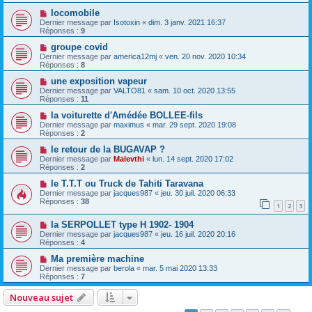
locomobile
Dernier message par
Isotoxin
«
dim. 3 janv. 2021 16:37
Réponses :
9
groupe covid
Dernier message par
america12mj
«
ven. 20 nov. 2020 10:34
Réponses :
8
une exposition vapeur
Dernier message par
VALTO81
«
sam. 10 oct. 2020 13:55
Réponses :
11
la voiturette d'Amédée BOLLEE-fils
Dernier message par
maximus
«
mar. 29 sept. 2020 19:08
Réponses :
2
le retour de la BUGAVAP ?
Dernier message par
Malevthi
«
lun. 14 sept. 2020 17:02
Réponses :
2
le T.T.T ou Truck de Tahiti Taravana
Dernier message par
jacques987
«
jeu. 30 juil. 2020 06:33
Réponses :
38
1
2
3
la SERPOLLET type H 1902- 1904
Dernier message par
jacques987
«
jeu. 16 juil. 2020 20:16
Réponses :
4
Ma première machine
Dernier message par
berola
«
mar. 5 mai 2020 13:33
Réponses :
7
Nouveau sujet