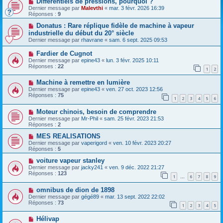
Différentiels de pressions, pourquoi ?
Dernier message par
Malevthi
«
mar. 3 févr. 2026 16:39
Réponses :
9
Donatus : Rare réplique fidèle de machine à vapeur
industrielle du début du 20° siècle
Dernier message par
rhavrane
«
sam. 6 sept. 2025 09:53
Fardier de Cugnot
Dernier message par
epine43
«
lun. 3 févr. 2025 10:11
Réponses :
22
1
2
Machine à remettre en lumière
Dernier message par
epine43
«
ven. 27 oct. 2023 12:56
Réponses :
75
1
2
3
4
5
6
Moteur chinois, besoin de comprendre
Dernier message par
Mr-Phil
«
sam. 25 févr. 2023 21:53
Réponses :
2
MES REALISATIONS
Dernier message par
vaperigord
«
ven. 10 févr. 2023 20:27
Réponses :
5
voiture vapeur stanley
Dernier message par
jacky241
«
ven. 9 déc. 2022 21:27
Réponses :
123
1
6
7
8
9
…
omnibus de dion de 1898
Dernier message par
gégé89
«
mar. 13 sept. 2022 22:02
Réponses :
73
1
2
3
4
5
Hélivap