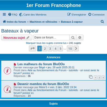
1er Forum Francophone
FAQ
Carte des Membres
S’enregistrer
Connexion
R
Index du forum
Machines et véhicules
Bateaux à vapeur
e
Bateaux à vapeur
c
Rechercher
Recherche avan
Nouveau sujet
h
Marquer tous les sujets comme lus
• 241 sujets
e
Page
1
sur
10
1
2
3
4
5
10
Suivante
…
r
c
Annonces
h
Les malheurs du forum BloOOo
Dernier message par
Bégé
«
jeu. 28 août 2025 20:11
e
Posté dans
Aide au fonctionnement du Forum - tutoriels - un souci avec le
forum? postez ici.
r
Réponses :
36
1
2
3
Devenir membre du forum BloOOo
Dernier message par
Rémi 5
«
ven. 2 déc. 2022 19:34
Posté dans
Aide au fonctionnement du Forum - tutoriels - un souci avec le
forum? postez ici.
Réponses :
14
Sujets