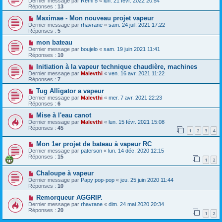
Dernier message par
Rémi 5
«
lun. 21 févr. 2022 20:54
Réponses :
13
Maximae - Mon nouveau projet vapeur
Dernier message par
rhavrane
«
sam. 24 juil. 2021 17:22
Réponses :
5
mon bateau
Dernier message par
boujelo
«
sam. 19 juin 2021 11:41
Réponses :
10
Initiation à la vapeur technique chaudière, machines
Dernier message par
Malevthi
«
ven. 16 avr. 2021 11:22
Réponses :
7
Tug Alligator a vapeur
Dernier message par
Malevthi
«
mer. 7 avr. 2021 22:23
Réponses :
6
Mise à l'eau canot
Dernier message par
Malevthi
«
lun. 15 févr. 2021 15:08
Réponses :
45
1
2
3
4
Mon 1er projet de bateau à vapeur RC
Dernier message par
paterson
«
lun. 14 déc. 2020 12:15
Réponses :
15
1
2
Chaloupe à vapeur
Dernier message par
Papy pop-pop
«
jeu. 25 juin 2020 11:44
Réponses :
10
Remorqueur AGGRIP.
Dernier message par
rhavrane
«
dim. 24 mai 2020 20:34
Réponses :
20
1
2