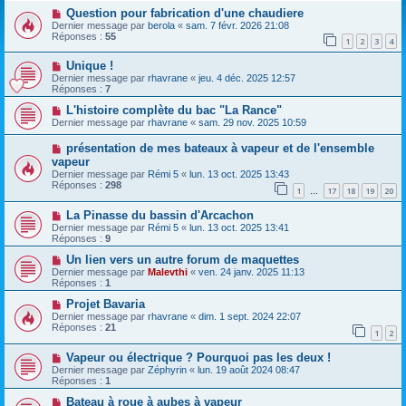
Question pour fabrication d'une chaudiere
Dernier message par
berola
«
sam. 7 févr. 2026 21:08
Réponses :
55
1
2
3
4
Unique !
Dernier message par
rhavrane
«
jeu. 4 déc. 2025 12:57
Réponses :
7
L'histoire complète du bac "La Rance"
Dernier message par
rhavrane
«
sam. 29 nov. 2025 10:59
présentation de mes bateaux à vapeur et de l'ensemble
vapeur
Dernier message par
Rémi 5
«
lun. 13 oct. 2025 13:43
Réponses :
298
1
17
18
19
20
…
La Pinasse du bassin d'Arcachon
Dernier message par
Rémi 5
«
lun. 13 oct. 2025 13:41
Réponses :
9
Un lien vers un autre forum de maquettes
Dernier message par
Malevthi
«
ven. 24 janv. 2025 11:13
Réponses :
1
Projet Bavaria
Dernier message par
rhavrane
«
dim. 1 sept. 2024 22:07
Réponses :
21
1
2
Vapeur ou électrique ? Pourquoi pas les deux !
Dernier message par
Zéphyrin
«
lun. 19 août 2024 08:47
Réponses :
1
Bateau à roue à aubes à vapeur