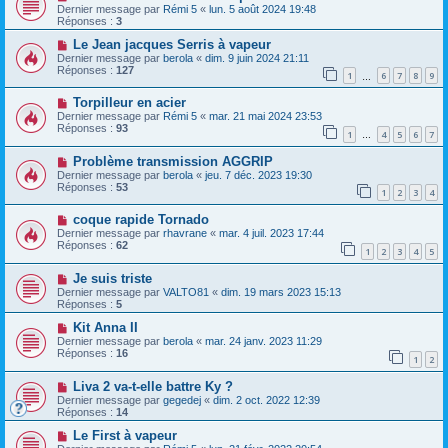
Dernier message par
Rémi 5
«
lun. 5 août 2024 19:48
Réponses :
3
Le Jean jacques Serris à vapeur
Dernier message par
berola
«
dim. 9 juin 2024 21:11
Réponses :
127
1
6
7
8
9
…
Torpilleur en acier
Dernier message par
Rémi 5
«
mar. 21 mai 2024 23:53
Réponses :
93
1
4
5
6
7
…
Problème transmission AGGRIP
Dernier message par
berola
«
jeu. 7 déc. 2023 19:30
Réponses :
53
1
2
3
4
coque rapide Tornado
Dernier message par
rhavrane
«
mar. 4 juil. 2023 17:44
Réponses :
62
1
2
3
4
5
Je suis triste
Dernier message par
VALTO81
«
dim. 19 mars 2023 15:13
Réponses :
5
Kit Anna II
Dernier message par
berola
«
mar. 24 janv. 2023 11:29
Réponses :
16
1
2
Liva 2 va-t-elle battre Ky ?
Dernier message par
gegedej
«
dim. 2 oct. 2022 12:39
Réponses :
14
Le First à vapeur