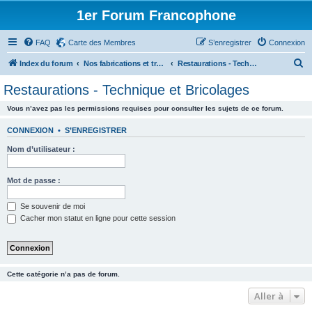
1er Forum Francophone
FAQ
Carte des Membres
S’enregistrer
Connexion
R
Index du forum
Nos fabrications et travaux (sauf machines)
Restaurations - Technique et Bricolages
e
Restaurations - Technique et Bricolages
c
Vous n’avez pas les permissions requises pour consulter les sujets de ce forum.
h
e
CONNEXION
•
S’ENREGISTRER
r
Nom d’utilisateur :
c
h
Mot de passe :
e
Se souvenir de moi
r
Cacher mon statut en ligne pour cette session
Cette catégorie n’a pas de forum.
Aller à