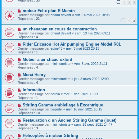
Réponses :
33
1
2
3
moteur Felix plan R Memin
Dernier message par
chaud devant
«
dim. 14 mai 2023 18:03
Réponses :
21
1
2
un chenapan en cours de construction
Dernier message par
chaud devant
«
sam. 13 mai 2023 09:11
Réponses :
4
Rider Ericsson Hot Air pumping Engine Model R01
Dernier message par
epine43
«
mer. 3 mai 2023 20:13
Réponses :
1
Moteur a air chaud oxford
Dernier message par
minimotoriste
«
ven. 8 avr. 2022 21:11
Réponses :
4
Merci Henry
Dernier message par
minimotoriste
«
jeu. 3 mars 2022 12:00
Réponses :
4
Information
Dernier message par
berola
«
mer. 1 déc. 2021 13:33
Réponses :
1
Stirling Gamma embiellage à Excentrique
Dernier message par
gegedej
«
mer. 10 nov. 2021 10:15
Réponses :
10
Restauration d un Ancien Stirling Gamma (jouet)
Dernier message par
minimotoriste
«
sam. 25 sept. 2021 14:47
Réponses :
3
Hélicoptère à moteur Stirling