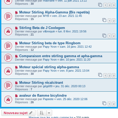
Dernier message par
rhavrane
«
ven. 11 juin 2021 13:22
Réponses :
30
1
2
3
Moteur Stirling Alpha-Gamma (Bis repetita)
Dernier message par
MYB
«
ven. 23 avr. 2021 11:45
Réponses :
15
1
2
Stirling Beta de J Coolegem
Dernier message par
vilbrequin
«
lun. 8 févr. 2021 19:56
Réponses :
21
1
2
Moteur Stirling beta de type Ringbom
Dernier message par
Papy Yvon
«
sam. 16 janv. 2021 12:42
Réponses :
12
Comparaison entre stirling gamma et apha-gamma
Dernier message par
Papy Yvon
«
dim. 10 janv. 2021 11:20
Moteur spécial stirling alpha-gamma
Dernier message par
Papy Yvon
«
ven. 8 janv. 2021 13:04
Réponses :
30
1
2
3
Moteur Stirling récalcitrant
Dernier message par
gégé89
«
jeu. 31 déc. 2020 00:13
Réponses :
7
avaleur de flamme bicylindre
Dernier message par
Papeete
«
ven. 25 déc. 2020 12:06
Réponses :
26
1
2
Nouveau sujet
Marquer tous les sujets comme lus
• 316 sujets