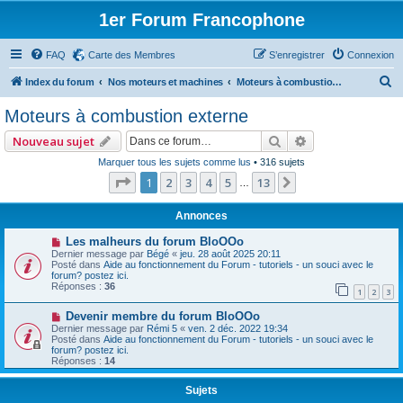
1er Forum Francophone
FAQ
Carte des Membres
S’enregistrer
Connexion
R
Index du forum
Nos moteurs et machines
Moteurs à combustion externe
e
Moteurs à combustion externe
c
Rechercher
Recherche avan
Nouveau sujet
h
Marquer tous les sujets comme lus
• 316 sujets
e
Page
1
sur
13
1
2
3
4
5
13
Suivante
…
r
c
Annonces
h
Les malheurs du forum BloOOo
Dernier message par
Bégé
«
jeu. 28 août 2025 20:11
e
Posté dans
Aide au fonctionnement du Forum - tutoriels - un souci avec le
forum? postez ici.
r
Réponses :
36
1
2
3
Devenir membre du forum BloOOo
Dernier message par
Rémi 5
«
ven. 2 déc. 2022 19:34
Posté dans
Aide au fonctionnement du Forum - tutoriels - un souci avec le
forum? postez ici.
Réponses :
14
Sujets