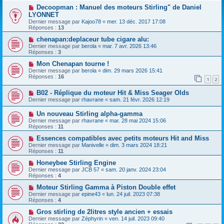
Decoopman : Manuel des moteurs Stirling" de Daniel
LYONNET
Dernier message par
Kajoo78
«
mer. 13 déc. 2017 17:08
Réponses :
13
chenapan:deplaceur tube cigare alu:
Dernier message par
berola
«
mar. 7 avr. 2026 13:46
Réponses :
3
Mon Chenapan tourne !
Dernier message par
berola
«
dim. 29 mars 2026 15:41
Réponses :
16
1
2
B02 - Réplique du moteur Hit & Miss Seager Olds
Dernier message par
rhavrane
«
sam. 21 févr. 2026 12:19
Un nouveau Stirling alpha-gamma
Dernier message par
rhavrane
«
mar. 28 mai 2024 15:06
Réponses :
11
Essences compatibles avec petits moteurs Hit and Miss
Dernier message par
Manivelle
«
dim. 3 mars 2024 18:21
Réponses :
11
Honeybee Stirling Engine
Dernier message par
JCB 57
«
sam. 20 janv. 2024 23:04
Réponses :
4
Moteur Stirling Gamma à Piston Double effet
Dernier message par
epine43
«
lun. 24 juil. 2023 07:38
Réponses :
4
Gros stirling de 2litres style ancien + essais
Dernier message par
Zéphyrin
«
ven. 14 juil. 2023 09:40