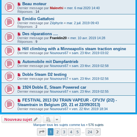
Beau moteur
Dernier message par
Malevthi
«
mer. 6 mai 2020 14:40
Réponses :
14
Emidio Gattafoni
Dernier message par
Zéphyrin
«
mar. 2 juil. 2019 09:43
Réponses :
2
Des réparations ....
Dernier message par
Franklin20
«
mer. 10 avr. 2019 14:28
Réponses :
9
Hill climbing with a Minneapolis steam traction engine
Dernier message par
Nounours67
«
sam. 23 févr. 2019 03:02
Automobile mit Dampfantrieb
Dernier message par
Nounours67
«
sam. 23 févr. 2019 02:58
Doble Steam D2 testing
Dernier message par
Nounours67
«
sam. 23 févr. 2019 02:56
1924 Doble E, Steam Powered car
Dernier message par
Nounours67
«
sam. 23 févr. 2019 02:55
FESTIVAL 2013 DU TRAIN VAPEUR - CFV3V (2/2) -
Steamtrain in Belgium (20, 21 et 22/09/2013)
Dernier message par
Nounours67
«
ven. 22 févr. 2019 18:34
Nouveau sujet
Marquer tous les sujets comme lus
• 576 sujets
Page
1
sur
24
1
2
3
4
5
24
Suivante
…