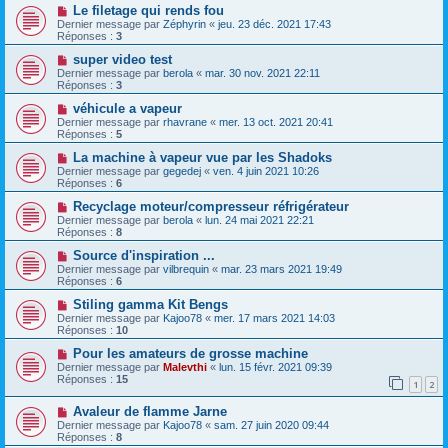
Le filetage qui rends fou
Dernier message par
Zéphyrin
«
jeu. 23 déc. 2021 17:43
Réponses :
3
super video test
Dernier message par
berola
«
mar. 30 nov. 2021 22:11
Réponses :
3
véhicule a vapeur
Dernier message par
rhavrane
«
mer. 13 oct. 2021 20:41
Réponses :
5
La machine à vapeur vue par les Shadoks
Dernier message par
gegedej
«
ven. 4 juin 2021 10:26
Réponses :
6
Recyclage moteur/compresseur réfrigérateur
Dernier message par
berola
«
lun. 24 mai 2021 22:21
Réponses :
8
Source d'inspiration ...
Dernier message par
vilbrequin
«
mar. 23 mars 2021 19:49
Réponses :
6
Stiling gamma Kit Bengs
Dernier message par
Kajoo78
«
mer. 17 mars 2021 14:03
Réponses :
10
Pour les amateurs de grosse machine
Dernier message par
Malevthi
«
lun. 15 févr. 2021 09:39
Réponses :
15
1
2
Avaleur de flamme Jarne
Dernier message par
Kajoo78
«
sam. 27 juin 2020 09:44
Réponses :
8