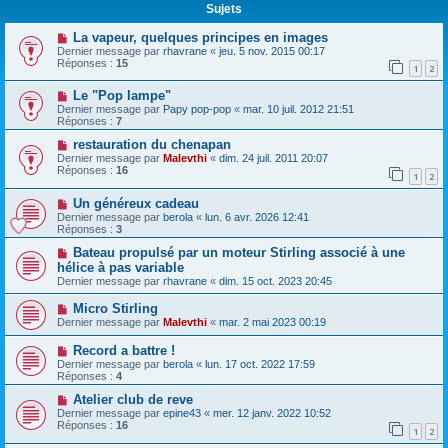
Sujets
La vapeur, quelques principes en images
Dernier message par
rhavrane
«
jeu. 5 nov. 2015 00:17
Réponses :
15
1
2
Le "Pop lampe"
Dernier message par
Papy pop-pop
«
mar. 10 juil. 2012 21:51
Réponses :
7
restauration du chenapan
Dernier message par
Malevthi
«
dim. 24 juil. 2011 20:07
Réponses :
16
1
2
Un généreux cadeau
Dernier message par
berola
«
lun. 6 avr. 2026 12:41
Réponses :
3
Bateau propulsé par un moteur Stirling associé à une
hélice à pas variable
Dernier message par
rhavrane
«
dim. 15 oct. 2023 20:45
Micro Stirling
Dernier message par
Malevthi
«
mar. 2 mai 2023 00:19
Record a battre !
Dernier message par
berola
«
lun. 17 oct. 2022 17:59
Réponses :
4
Atelier club de reve
Dernier message par
epine43
«
mer. 12 janv. 2022 10:52
Réponses :
16
1
2