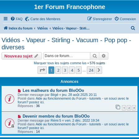
1er Forum Francophone
FAQ
Carte des Membres
S’enregistrer
Connexion
R
Index du forum
Vidéos
Vidéos - Vapeur - Stirling - Vacuum - Pop pop - diverses
e
Vidéos - Vapeur - Stirling - Vacuum - Pop pop -
c
diverses
h
Rechercher
Recherche avan
Nouveau sujet
e
Marquer tous les sujets comme lus
• 576 sujets
r
Page
1
sur
24
1
2
3
4
5
24
Suivante
…
c
h
Annonces
e
Les malheurs du forum BloOOo
Dernier message par
Bégé
«
jeu. 28 août 2025 20:11
r
Posté dans
Aide au fonctionnement du Forum - tutoriels - un souci avec le
forum? postez ici.
Réponses :
36
1
2
3
Devenir membre du forum BloOOo
Dernier message par
Rémi 5
«
ven. 2 déc. 2022 19:34
Posté dans
Aide au fonctionnement du Forum - tutoriels - un souci avec le
forum? postez ici.
Réponses :
14