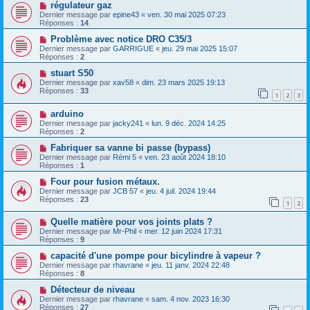
régulateur gaz
Dernier message par
epine43
«
ven. 30 mai 2025 07:23
Réponses :
14
Problème avec notice DRO C35/3
Dernier message par
GARRIGUE
«
jeu. 29 mai 2025 15:07
Réponses :
2
stuart S50
Dernier message par
xav58
«
dim. 23 mars 2025 19:13
Réponses :
33
1
2
3
arduino
Dernier message par
jacky241
«
lun. 9 déc. 2024 14:25
Réponses :
2
Fabriquer sa vanne bi passe (bypass)
Dernier message par
Rémi 5
«
ven. 23 août 2024 18:10
Réponses :
1
Four pour fusion métaux.
Dernier message par
JCB 57
«
jeu. 4 juil. 2024 19:44
Réponses :
23
1
2
Quelle matière pour vos joints plats ?
Dernier message par
Mr-Phil
«
mer. 12 juin 2024 17:31
Réponses :
9
capacité d'une pompe pour bicylindre à vapeur ?
Dernier message par
rhavrane
«
jeu. 11 janv. 2024 22:48
Réponses :
8
Détecteur de niveau
Dernier message par
rhavrane
«
sam. 4 nov. 2023 16:30
Réponses :
27