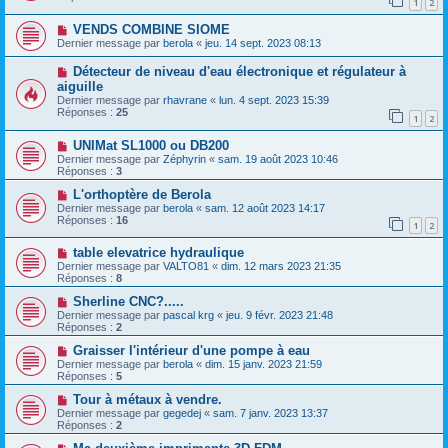
1
2
VENDS COMBINE SIOME
Dernier message par
berola
«
jeu. 14 sept. 2023 08:13
Détecteur de niveau d'eau électronique et régulateur à
aiguille
Dernier message par
rhavrane
«
lun. 4 sept. 2023 15:39
Réponses :
25
1
2
UNIMat SL1000 ou DB200
Dernier message par
Zéphyrin
«
sam. 19 août 2023 10:46
Réponses :
3
L'orthoptère de Berola
Dernier message par
berola
«
sam. 12 août 2023 14:17
Réponses :
16
1
2
table elevatrice hydraulique
Dernier message par
VALTO81
«
dim. 12 mars 2023 21:35
Réponses :
8
Sherline CNC?.....
Dernier message par
pascal krg
«
jeu. 9 févr. 2023 21:48
Réponses :
2
Graisser l'intérieur d'une pompe à eau
Dernier message par
berola
«
dim. 15 janv. 2023 21:59
Réponses :
5
Tour à métaux à vendre.
Dernier message par
gegedej
«
sam. 7 janv. 2023 13:37
Réponses :
2