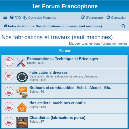
1er Forum Francophone
FAQ
Carte des Membres
S’enregistrer
Connexion
R
Index du forum
Nos fabrications et travaux (sauf machines)
e
Nos fabrications et travaux (sauf machines)
c
Marquer tous les sous-forums comme lus
h
Forum
e
Restaurations - Technique et Bricolages
r
Sujets :
513
c
Fabrications diverses
h
Description de la réalisation de pièces, d'usinage ...
Sujets :
118
e
Brûleurs et combustibles -Esbit - Alcool - Etc.
r
Sujets :
70
Nos ateliers, machines et outils
Sujets :
124
Chaudières (fabrications perso)
Sujets :
67