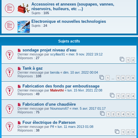
Accessoires et annexes (soupapes, vannes,
réservoirs, huileurs, etc ...)
Sujets :
105
Electronique et nouvelles technologies
Sujets :
24
Sujets actifs
sondage projet niveau d'eau
Dernier message par
scyllias91
«
mer. 9 nov. 2022 19:12
Réponses :
27
1
2
Tank à gaz
Dernier message par
berola
«
dim. 10 avr. 2022 00:04
Réponses :
108
1
5
6
7
8
…
Fabrication des fonds par emboutissage
Dernier message par
Malevthi
«
lun. 15 févr. 2021 22:08
Réponses :
49
1
2
3
4
Fabrication d'une chaudière
Dernier message par
Nounours67
«
mer. 5 avr. 2017 01:17
Réponses :
75
1
2
3
4
5
6
Four électrique de Paterson
Dernier message par
Pif
«
lun. 11 mars 2013 01:08
Réponses :
38
1
2
3