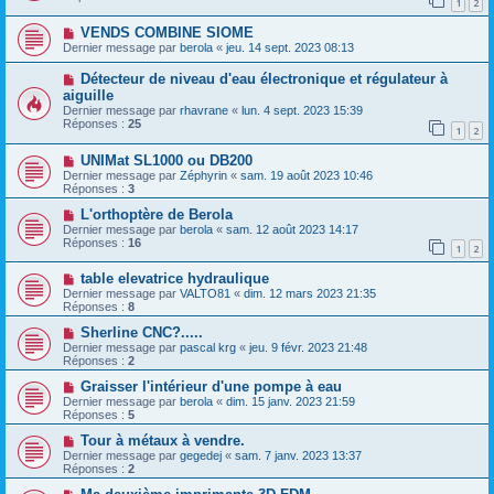
1
2
VENDS COMBINE SIOME
Dernier message par
berola
«
jeu. 14 sept. 2023 08:13
Détecteur de niveau d'eau électronique et régulateur à
aiguille
Dernier message par
rhavrane
«
lun. 4 sept. 2023 15:39
Réponses :
25
1
2
UNIMat SL1000 ou DB200
Dernier message par
Zéphyrin
«
sam. 19 août 2023 10:46
Réponses :
3
L'orthoptère de Berola
Dernier message par
berola
«
sam. 12 août 2023 14:17
Réponses :
16
1
2
table elevatrice hydraulique
Dernier message par
VALTO81
«
dim. 12 mars 2023 21:35
Réponses :
8
Sherline CNC?.....
Dernier message par
pascal krg
«
jeu. 9 févr. 2023 21:48
Réponses :
2
Graisser l'intérieur d'une pompe à eau
Dernier message par
berola
«
dim. 15 janv. 2023 21:59
Réponses :
5
Tour à métaux à vendre.
Dernier message par
gegedej
«
sam. 7 janv. 2023 13:37
Réponses :
2