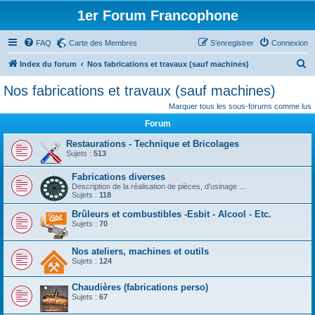
1er Forum Francophone
FAQ
Carte des Membres
S’enregistrer
Connexion
R
Index du forum
Nos fabrications et travaux (sauf machines)
e
Nos fabrications et travaux (sauf machines)
c
Marquer tous les sous-forums comme lus
h
Forum
e
Restaurations - Technique et Bricolages
r
Sujets :
513
c
Fabrications diverses
h
Description de la réalisation de pièces, d'usinage ...
Sujets :
118
e
Brûleurs et combustibles -Esbit - Alcool - Etc.
r
Sujets :
70
Nos ateliers, machines et outils
Sujets :
124
Chaudières (fabrications perso)
Sujets :
67