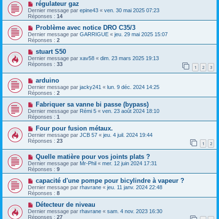
régulateur gaz
Dernier message par
epine43
«
ven. 30 mai 2025 07:23
Réponses :
14
Problème avec notice DRO C35/3
Dernier message par
GARRIGUE
«
jeu. 29 mai 2025 15:07
Réponses :
2
stuart S50
Dernier message par
xav58
«
dim. 23 mars 2025 19:13
Réponses :
33
1
2
3
arduino
Dernier message par
jacky241
«
lun. 9 déc. 2024 14:25
Réponses :
2
Fabriquer sa vanne bi passe (bypass)
Dernier message par
Rémi 5
«
ven. 23 août 2024 18:10
Réponses :
1
Four pour fusion métaux.
Dernier message par
JCB 57
«
jeu. 4 juil. 2024 19:44
Réponses :
23
1
2
Quelle matière pour vos joints plats ?
Dernier message par
Mr-Phil
«
mer. 12 juin 2024 17:31
Réponses :
9
capacité d'une pompe pour bicylindre à vapeur ?
Dernier message par
rhavrane
«
jeu. 11 janv. 2024 22:48
Réponses :
8
Détecteur de niveau
Dernier message par
rhavrane
«
sam. 4 nov. 2023 16:30
Réponses :
27