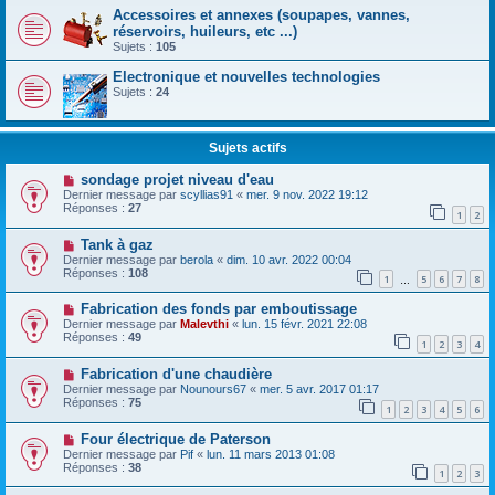
Accessoires et annexes (soupapes, vannes,
réservoirs, huileurs, etc ...)
Sujets :
105
Electronique et nouvelles technologies
Sujets :
24
Sujets actifs
sondage projet niveau d'eau
Dernier message par
scyllias91
«
mer. 9 nov. 2022 19:12
Réponses :
27
1
2
Tank à gaz
Dernier message par
berola
«
dim. 10 avr. 2022 00:04
Réponses :
108
1
5
6
7
8
…
Fabrication des fonds par emboutissage
Dernier message par
Malevthi
«
lun. 15 févr. 2021 22:08
Réponses :
49
1
2
3
4
Fabrication d'une chaudière
Dernier message par
Nounours67
«
mer. 5 avr. 2017 01:17
Réponses :
75
1
2
3
4
5
6
Four électrique de Paterson
Dernier message par
Pif
«
lun. 11 mars 2013 01:08
Réponses :
38
1
2
3