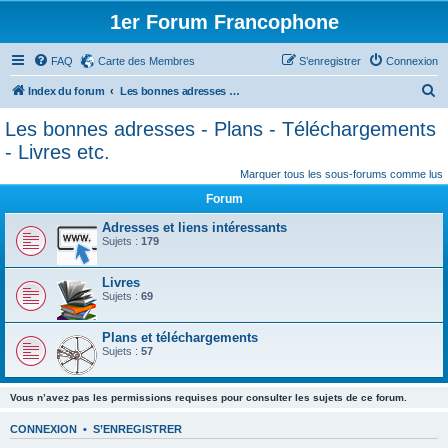
1er Forum Francophone
FAQ
Carte des Membres
S’enregistrer
Connexion
R
Index du forum
Les bonnes adresses - Plans - Téléchargements - Livres etc.
e
Les bonnes adresses - Plans - Téléchargements
c
- Livres etc.
h
Marquer tous les sous-forums comme lus
e
Forum
r
Adresses et liens intéressants
c
Sujets :
179
h
Livres
e
Sujets :
69
r
Plans et téléchargements
Sujets :
57
Vous n’avez pas les permissions requises pour consulter les sujets de ce forum.
CONNEXION
•
S’ENREGISTRER