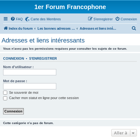
1er Forum Francophone
FAQ
Carte des Membres
S’enregistrer
Connexion
R
Index du forum
Les bonnes adresses - Plans - Téléchargements - Livres etc.
Adresses et liens intéressants
e
Adresses et liens intéressants
c
Vous n’avez pas les permissions requises pour consulter les sujets de ce forum.
h
e
CONNEXION
•
S’ENREGISTRER
r
Nom d’utilisateur :
c
h
Mot de passe :
e
Se souvenir de moi
r
Cacher mon statut en ligne pour cette session
Cette catégorie n’a pas de forum.
Aller à