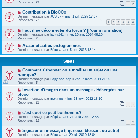
Réponses :
21
1
2
Contribution à BloOOo
Dernier message par
JCB 57
«
mar. 1 juil. 2025 17:07
Réponses :
78
1
2
3
4
5
6
Faut il se déconnecter du forum? [Pour information]
Dernier message par
jacky241
«
mer. 16 avr. 2014 08:18
Réponses :
7
Avatar et autres pictogrammes
Dernier message par
Bégé
«
sam. 5 oct. 2013 13:14
Sujets
Comment s'abonner ou surveiller un sujet ou une
rubrique?
Dernier message par
Papy pop-pop
«
ven. 7 mars 2014 21:59
Réponses :
5
Insertion d'images dans un message - Hébergées sur
blooo
Dernier message par
maximus
«
lun. 13 févr. 2012 18:10
Réponses :
28
1
2
c'est quoi ce petit bonhomme?
Dernier message par
Bégé
«
sam. 21 août 2010 12:55
Réponses :
16
1
2
Signaler un message (injurieux, blessant ou autre)
Dernier message par
Bégé
«
mar. 20 juil. 2010 13:04