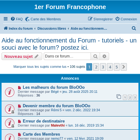
1er Forum Francophone
FAQ
Carte des Membres
S’enregistrer
Connexion
R
Index du forum
Discussions libres
Aide au fonctionnement du Forum - tutoriels - un souci avec le forum? postez ici.
e
Aide au fonctionnement du Forum - tutoriels - un
c
souci avec le forum? postez ici.
h
Rechercher
Recherche avan
Nouveau sujet
e
r
1
2
3
4
5
Suiva
Marquer tous les sujets comme lus
• 106 sujets
c
Annonces
h
Les malheurs du forum BloOOo
e
Dernier message par
Bégé
«
jeu. 28 août 2025 20:11
Réponses :
36
r
1
2
3
Devenir membre du forum BloOOo
Dernier message par
Rémi 5
«
ven. 2 déc. 2022 19:34
Réponses :
14
Erreur de destinataire
Dernier message par
Malevthi
«
lun. 16 déc. 2019 15:34
Carte des Membres
Dernier message par
nemo77
«
ven. 12 févr. 2021 19:09