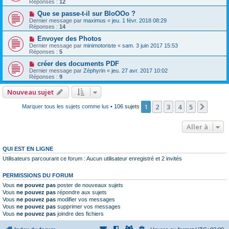
Réponses :
12
Que se passe-t-il sur BloOOo ?
Dernier message par
maximus
«
jeu. 1 févr. 2018 08:29
Réponses :
14
Envoyer des Photos
Dernier message par
minimotoriste
«
sam. 3 juin 2017 15:53
Réponses :
5
créer des documents PDF
Dernier message par
Zéphyrin
«
jeu. 27 avr. 2017 10:02
Réponses :
9
Nouveau sujet
1
2
3
4
5
Suiva
Marquer tous les sujets comme lus
• 106 sujets
Aller à
QUI EST EN LIGNE
Utilisateurs parcourant ce forum : Aucun utilisateur enregistré et 2 invités
PERMISSIONS DU FORUM
Vous
ne pouvez pas
poster de nouveaux sujets
Vous
ne pouvez pas
répondre aux sujets
Vous
ne pouvez pas
modifier vos messages
Vous
ne pouvez pas
supprimer vos messages
Vous
ne pouvez pas
joindre des fichiers