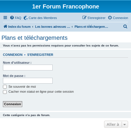
1er Forum Francophone
FAQ
Carte des Membres
S’enregistrer
Connexion
R
Index du forum
Les bonnes adresses - Plans - Téléchargements - Livres etc.
Plans et téléchargements
e
Plans et téléchargements
c
Vous n’avez pas les permissions requises pour consulter les sujets de ce forum.
h
e
CONNEXION
•
S’ENREGISTRER
r
Nom d’utilisateur :
c
h
Mot de passe :
e
Se souvenir de moi
r
Cacher mon statut en ligne pour cette session
Cette catégorie n’a pas de forum.
Aller à