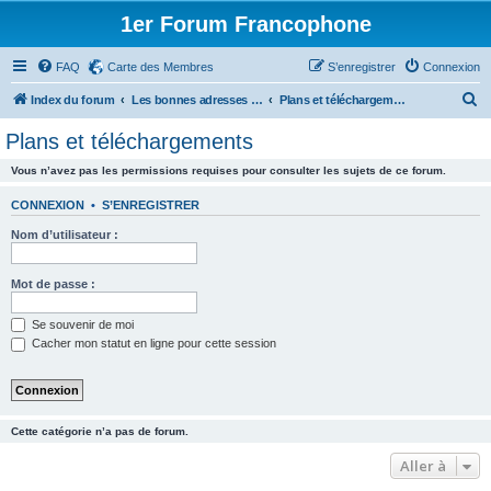
1er Forum Francophone
FAQ
Carte des Membres
S’enregistrer
Connexion
R
Index du forum
Les bonnes adresses - Plans - Téléchargements - Livres etc.
Plans et téléchargements
e
Plans et téléchargements
c
Vous n’avez pas les permissions requises pour consulter les sujets de ce forum.
h
e
CONNEXION
•
S’ENREGISTRER
r
Nom d’utilisateur :
c
h
Mot de passe :
e
Se souvenir de moi
r
Cacher mon statut en ligne pour cette session
Cette catégorie n’a pas de forum.
Aller à