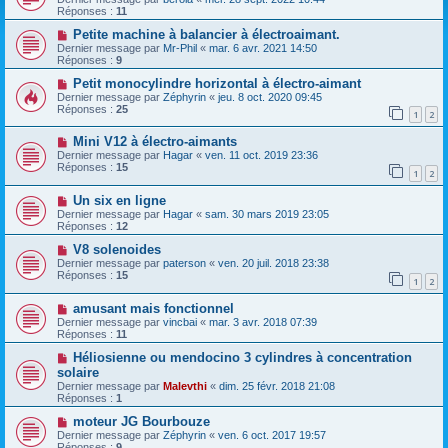
Réponses :
11
Petite machine à balancier à électroaimant.
Dernier message par
Mr-Phil
«
mar. 6 avr. 2021 14:50
Réponses :
9
Petit monocylindre horizontal à électro-aimant
Dernier message par
Zéphyrin
«
jeu. 8 oct. 2020 09:45
Réponses :
25
1
2
Mini V12 à électro-aimants
Dernier message par
Hagar
«
ven. 11 oct. 2019 23:36
Réponses :
15
1
2
Un six en ligne
Dernier message par
Hagar
«
sam. 30 mars 2019 23:05
Réponses :
12
V8 solenoides
Dernier message par
paterson
«
ven. 20 juil. 2018 23:38
Réponses :
15
1
2
amusant mais fonctionnel
Dernier message par
vincbai
«
mar. 3 avr. 2018 07:39
Réponses :
11
Héliosienne ou mendocino 3 cylindres à concentration
solaire
Dernier message par
Malevthi
«
dim. 25 févr. 2018 21:08
Réponses :
1
moteur JG Bourbouze
Dernier message par
Zéphyrin
«
ven. 6 oct. 2017 19:57
Réponses :
9