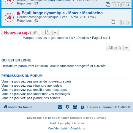
Réponses :
53
1
2
3
4
Equilibrage dynamique - Moteur Mendocino
Dernier message par
ludique
«
ven. 15 avr. 2011 17:43
Réponses :
41
1
2
3
Nouveau sujet
Marquer tous les sujets comme lus
• 19 sujets • Page
1
sur
1
Aller à
QUI EST EN LIGNE
Utilisateurs parcourant ce forum : Aucun utilisateur enregistré et 4 invités
PERMISSIONS DU FORUM
Vous
ne pouvez pas
poster de nouveaux sujets
Vous
ne pouvez pas
répondre aux sujets
Vous
ne pouvez pas
modifier vos messages
Vous
ne pouvez pas
supprimer vos messages
Vous
ne pouvez pas
joindre des fichiers
Index du forum
Heures au format
UTC+02:00
Développé par
phpBB
® Forum Software © phpBB Limited
Traduit par
phpBB-fr.com
Confidentialité
|
Conditions