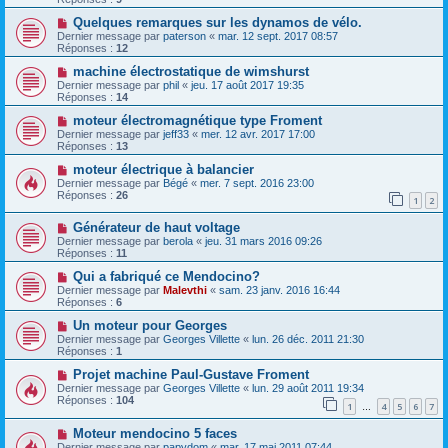
Quelques remarques sur les dynamos de vélo.
Dernier message par
paterson
«
mar. 12 sept. 2017 08:57
Réponses :
12
machine électrostatique de wimshurst
Dernier message par
phil
«
jeu. 17 août 2017 19:35
Réponses :
14
moteur électromagnétique type Froment
Dernier message par
jeff33
«
mer. 12 avr. 2017 17:00
Réponses :
13
moteur électrique à balancier
Dernier message par
Bégé
«
mer. 7 sept. 2016 23:00
Réponses :
26
1
2
Générateur de haut voltage
Dernier message par
berola
«
jeu. 31 mars 2016 09:26
Réponses :
11
Qui a fabriqué ce Mendocino?
Dernier message par
Malevthi
«
sam. 23 janv. 2016 16:44
Réponses :
6
Un moteur pour Georges
Dernier message par
Georges Villette
«
lun. 26 déc. 2011 21:30
Réponses :
1
Projet machine Paul-Gustave Froment
Dernier message par
Georges Villette
«
lun. 29 août 2011 19:34
Réponses :
104
1
4
5
6
7
…
Moteur mendocino 5 faces
Dernier message par
papydom
«
mar. 17 mai 2011 07:44