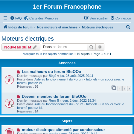
1er Forum Francophone
FAQ
Carte des Membres
S’enregistrer
Connexion
R
Index du forum
Nos moteurs et machines
Moteurs électriques
e
Moteurs électriques
c
Rechercher
Recherche avan
Nouveau sujet
h
Marquer tous les sujets comme lus
• 19 sujets • Page
1
sur
1
e
Annonces
r
c
Les malheurs du forum BloOOo
Dernier message par
Bégé
«
jeu. 28 août 2025 20:11
h
Posté dans
Aide au fonctionnement du Forum - tutoriels - un souci avec le
forum? postez ici.
e
Réponses :
36
1
2
3
r
Devenir membre du forum BloOOo
Dernier message par
Rémi 5
«
ven. 2 déc. 2022 19:34
Posté dans
Aide au fonctionnement du Forum - tutoriels - un souci avec le
forum? postez ici.
Réponses :
14
Sujets
moteur électrique alimenté par condensateur
Dernier message par
berola
«
mer. 28 sept. 2022 10:44