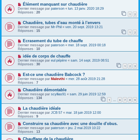
Élément manquant sur chaudière
Dernier message par
paterson
«
lun. 13 janv. 2020 18:29
Réponses :
20
1
2
Chaudière, tubes d'eau monté à l'envers
Dernier message par
Mr-Phil
«
ven. 20 sept. 2019 13:21
Réponses :
15
1
2
Ecrasement du tube de chauffe
Dernier message par
paterson
«
mer. 18 sept. 2019 00:18
Réponses :
10
idée de corps de chauffe
Dernier message par
eul pépère
«
sam. 14 sept. 2019 08:51
Réponses :
30
1
2
3
Est-ce une chaudière Babcock ?
Dernier message par
Malevthi
«
mer. 28 août 2019 21:28
Réponses :
7
Chaudière démontable
Dernier message par
scyllias91
«
sam. 29 juin 2019 12:59
Réponses :
134
1
6
7
8
9
…
La chaudière idéale
Dernier message par
JCB 57
«
mar. 18 juin 2019 12:00
Réponses :
9
Construire sa chaudière avec une douille d'obus.
Dernier message par
paterson
«
jeu. 2 mai 2019 10:22
Réponses :
13
Chauffage de la chaudière