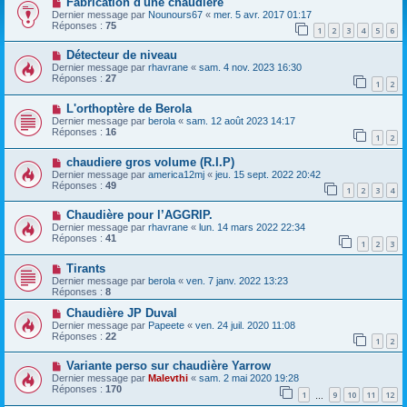
Fabrication d'une chaudière
Dernier message par
Nounours67
«
mer. 5 avr. 2017 01:17
Réponses :
75
1
2
3
4
5
6
Détecteur de niveau
Dernier message par
rhavrane
«
sam. 4 nov. 2023 16:30
Réponses :
27
1
2
L'orthoptère de Berola
Dernier message par
berola
«
sam. 12 août 2023 14:17
Réponses :
16
1
2
chaudiere gros volume (R.I.P)
Dernier message par
america12mj
«
jeu. 15 sept. 2022 20:42
Réponses :
49
1
2
3
4
Chaudière pour l’AGGRIP.
Dernier message par
rhavrane
«
lun. 14 mars 2022 22:34
Réponses :
41
1
2
3
Tirants
Dernier message par
berola
«
ven. 7 janv. 2022 13:23
Réponses :
8
Chaudière JP Duval
Dernier message par
Papeete
«
ven. 24 juil. 2020 11:08
Réponses :
22
1
2
Variante perso sur chaudière Yarrow
Dernier message par
Malevthi
«
sam. 2 mai 2020 19:28
Réponses :
170
1
9
10
11
12
…