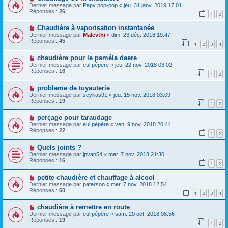
Dernier message par
Papy pop-pop
«
jeu. 31 janv. 2019 17:01
Réponses :
26
1
2
Chaudière à vaporisation instantanée
Dernier message par
Malevthi
«
dim. 23 déc. 2018 19:47
Réponses :
45
1
2
3
4
chaudière pour le paméla daere
Dernier message par
eul pépère
«
jeu. 22 nov. 2018 03:02
Réponses :
16
1
2
probleme de tuyauterie
Dernier message par
scyllias91
«
jeu. 15 nov. 2018 03:09
Réponses :
19
1
2
perçage pour taraudage
Dernier message par
eul pépère
«
ven. 9 nov. 2018 20:44
Réponses :
22
1
2
Quels joints ?
Dernier message par
jpvap54
«
mer. 7 nov. 2018 21:30
Réponses :
16
1
2
petite chaudière et chauffage à alcool
Dernier message par
paterson
«
mer. 7 nov. 2018 12:54
Réponses :
50
1
2
3
4
chaudière à remettre en route
Dernier message par
eul pépère
«
sam. 20 oct. 2018 08:56
Réponses :
19
1
2