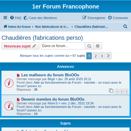
1er Forum Francophone
FAQ
Carte des Membres
S’enregistrer
Connexion
R
Index du forum
Nos fabrications et travaux (sauf machines)
Chaudières (fabrications perso)
e
Chaudières (fabrications perso)
c
Rechercher
Recherche avan
Nouveau sujet
h
e
1
2
3
Suivante
Marquer tous les sujets comme lus
• 67 sujets
r
Annonces
c
Les malheurs du forum BloOOo
h
Dernier message par
Bégé
«
jeu. 28 août 2025 20:11
Posté dans
Aide au fonctionnement du Forum - tutoriels - un souci avec le
e
forum? postez ici.
Réponses :
36
r
1
2
3
Devenir membre du forum BloOOo
Dernier message par
Rémi 5
«
ven. 2 déc. 2022 19:34
Posté dans
Aide au fonctionnement du Forum - tutoriels - un souci avec le
forum? postez ici.
Réponses :
14
Sujets