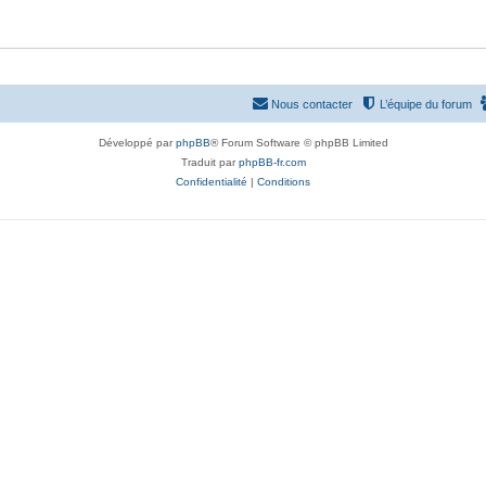
Nous contacter
L’équipe du forum
Développé par
phpBB
® Forum Software © phpBB Limited
Traduit par
phpBB-fr.com
Confidentialité
|
Conditions