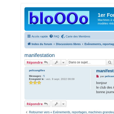
1er F
Machines à v
modèles rédui
Accès rapide
FAQ
Carte des Membres
Index du forum
Discussions libres
Evénements, reportag
manifestation
R
Répondre
manifest
pelicangilles
Messages :
5
M
par
pelican
Enregistré le :
ven. 9 sept. 2022 09:09
e
s
bonjour
s
le club des
a
g
bonne journ
e
n
o
Répondre
n
l
u
Retourner vers « Evénements, reportages, machines grandeu