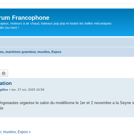
orum Francophone
apeur, moteurs à air chaud, bateaux pop pop et toutes les belles mécaniques
ts (ou non) !
es, machines grandeur, musées, Expos
echercher
Recherche avancée
ation
gilles
»
lun. 27 oct. 2025 10:59
 Argonautes organise le salon du modélisme le 1er et 2 novembre a la Seyne
ée
r, musées, Expos »