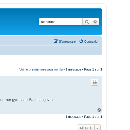
Rechercher
Recherche avanc
S’enregistrer
Connexion
Voir le premier message non lu
• 1 message • Page
1
sur
1
 sur mer gymnase Paul Langevin
H
a
1 message • Page
1
sur
1
u
t
Aller à