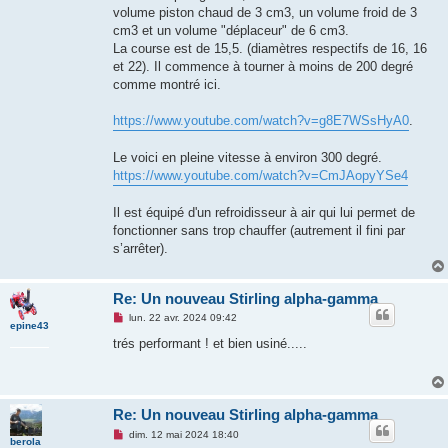
volume piston chaud de 3 cm3, un volume froid de 3
cm3 et un volume "déplaceur" de 6 cm3.
La course est de 15,5. (diamètres respectifs de 16, 16
et 22). Il commence à tourner à moins de 200 degré
comme montré ici.
https://www.youtube.com/watch?v=g8E7WSsHyA0
.
Le voici en pleine vitesse à environ 300 degré.
https://www.youtube.com/watch?v=CmJAopyYSe4
Il est équipé d'un refroidisseur à air qui lui permet de
fonctionner sans trop chauffer (autrement il fini par
s’arrêter).
Re: Un nouveau Stirling alpha-gamma
M
lun. 22 avr. 2024 09:42
epine43
e
s
trés performant ! et bien usiné.....
s
a
g
e
n
Re: Un nouveau Stirling alpha-gamma
o
n
M
dim. 12 mai 2024 18:40
l
berola
e