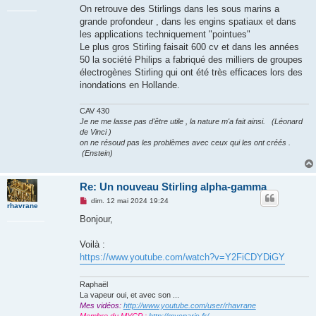
u
s
On retrouve des Stirlings dans les sous marins a
s
grande profondeur , dans les engins spatiaux et dans
a
g
les applications techniquement "pointues"
e
Le plus gros Stirling faisait 600 cv et dans les années
n
o
50 la société Philips a fabriqué des milliers de groupes
n
électrogènes Stirling qui ont été très efficaces lors des
l
u
inondations en Hollande.
CAV 430
Je ne me lasse pas d'être utile , la nature m'a fait ainsi. (Léonard
de Vinci )
on ne résoud pas les problèmes avec ceux qui les ont créés .
(Enstein)
Re: Un nouveau Stirling alpha-gamma
M
dim. 12 mai 2024 19:24
rhavrane
e
s
Bonjour,
s
a
g
Voilà :
e
https://www.youtube.com/watch?v=Y2FiCDYDiGY
n
o
n
Raphaël
l
u
La vapeur oui, et avec son ...
Mes vidéos:
http://www.youtube.com/user/rhavrane
Membre du MYCP :
http://mycparis.fr/