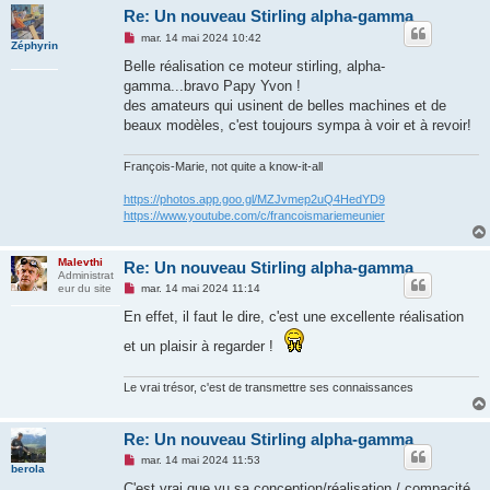
Re: Un nouveau Stirling alpha-gamma
M
mar. 14 mai 2024 10:42
Zéphyrin
e
s
Belle réalisation ce moteur stirling, alpha-
s
gamma...bravo Papy Yvon !
a
g
des amateurs qui usinent de belles machines et de
e
beaux modèles, c'est toujours sympa à voir et à revoir!
n
o
n
François-Marie, not quite a know-it-all
l
u
https://photos.app.goo.gl/MZJvmep2uQ4HedYD9
https://www.youtube.com/c/francoismariemeunier
Malevthi
Re: Un nouveau Stirling alpha-gamma
Administrat
M
eur du site
mar. 14 mai 2024 11:14
e
s
En effet, il faut le dire, c'est une excellente réalisation
s
a
et un plaisir à regarder !
g
e
n
Le vrai trésor, c'est de transmettre ses connaissances
o
n
l
u
Re: Un nouveau Stirling alpha-gamma
M
mar. 14 mai 2024 11:53
berola
e
s
C'est vrai que vu sa conception/réalisation / compacité