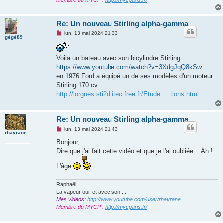
Re: Un nouveau Stirling alpha-gamma
M
lun. 13 mai 2024 21:33
gégé89
e
s
s
a
Voila un bateau avec son bicylindre Stirling
g
https://www.youtube.com/watch?v=3XdgJqQ8kSw
e
n
en 1976 Ford a équipé un de ses modèles d'un moteur
o
Stirling 170 cv
n
l
http://lorgues.sti2d.itec.free.fr/Etude ... tions.html
u
Re: Un nouveau Stirling alpha-gamma
M
lun. 13 mai 2024 21:43
rhavrane
e
s
Bonjour,
s
Dire que j'ai fait cette vidéo et que je l'ai oubliée... Ah !
a
g
e
L'âge
n
o
n
Raphaël
l
La vapeur oui, et avec son ...
u
Mes vidéos:
http://www.youtube.com/user/rhavrane
Membre du MYCP :
http://mycparis.fr/