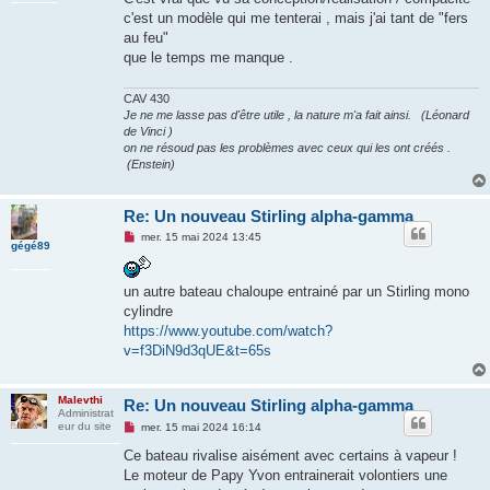
s
c'est un modèle qui me tenterai , mais j'ai tant de "fers
a
g
au feu"
e
que le temps me manque .
n
o
n
CAV 430
l
u
Je ne me lasse pas d'être utile , la nature m'a fait ainsi. (Léonard
de Vinci )
on ne résoud pas les problèmes avec ceux qui les ont créés .
(Enstein)
Re: Un nouveau Stirling alpha-gamma
M
mer. 15 mai 2024 13:45
gégé89
e
s
s
a
un autre bateau chaloupe entrainé par un Stirling mono
g
cylindre
e
n
https://www.youtube.com/watch?
o
v=f3DiN9d3qUE&t=65s
n
l
u
Malevthi
Re: Un nouveau Stirling alpha-gamma
Administrat
M
eur du site
mer. 15 mai 2024 16:14
e
s
Ce bateau rivalise aisément avec certains à vapeur !
s
Le moteur de Papy Yvon entrainerait volontiers une
a