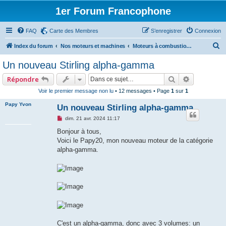
1er Forum Francophone
FAQ
Carte des Membres
S’enregistrer
Connexion
R
Index du forum
Nos moteurs et machines
Moteurs à combustion externe
e
Un nouveau Stirling alpha-gamma
c
Rechercher
Recherche
Répondre
h
Voir le premier message non lu
• 12 messages • Page
1
sur
1
e
Papy Yvon
Un nouveau Stirling alpha-gamma
r
c
M
dim. 21 avr. 2024 11:17
e
h
s
Bonjour à tous,
s
Voici le Papy20, mon nouveau moteur de la catégorie
e
a
g
alpha-gamma.
r
e
n
o
n
l
u
C'est un alpha-gamma, donc avec 3 volumes: un