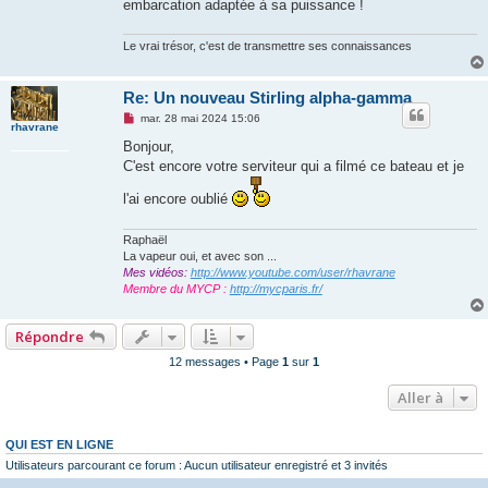
g
embarcation adaptée à sa puissance !
e
n
o
Le vrai trésor, c'est de transmettre ses connaissances
n
l
u
Re: Un nouveau Stirling alpha-gamma
M
mar. 28 mai 2024 15:06
rhavrane
e
s
Bonjour,
s
C'est encore votre serviteur qui a filmé ce bateau et je
a
g
e
l'ai encore oublié
n
o
n
Raphaël
l
La vapeur oui, et avec son ...
u
Mes vidéos:
http://www.youtube.com/user/rhavrane
Membre du MYCP :
http://mycparis.fr/
Répondre
12 messages • Page
1
sur
1
Aller à
QUI EST EN LIGNE
Utilisateurs parcourant ce forum : Aucun utilisateur enregistré et 3 invités