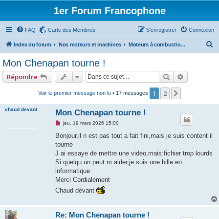
1er Forum Francophone
FAQ
Carte des Membres
S’enregistrer
Connexion
R
Index du forum
Nos moteurs et machines
Moteurs à combustion externe
e
Mon Chenapan tourne !
c
Rechercher
Recherche
Répondre
h
e
1
2
Suivante
Voir le premier message non lu
• 17 messages
r
chaud devant
Mon Chenapan tourne !
c
M
jeu. 19 mars 2026 15:00
h
e
s
Bonjour,il n est pas tout a fait fini,mais je suis content il
e
s
tourne
a
r
g
J ai essaye de mettre une video,mais:fichier trop lourds
e
Si quelqu un peut m aider,je suis une bille en
n
o
informatique
n
Merci Cordialement
l
u
Chaud devant
Re: Mon Chenapan tourne !