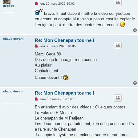
M
jeu. 19 mars 2026 19:03
gégé89
e
s
bravo, il faut d'abord mettre la video sur youtube
s
a
en créant un compte si tu n'en a pas et ensuite copier le
g
lien içi ,tu peux mettre des photos en attendant
e
n
o
n
chaud devant
Re: Mon Chenapan tourne !
l
u
M
ven. 20 mars 2026 10:05
e
s
Merci Gege 89
s
Des que je le peux,je m en occupe
a
g
Au plaisir
e
Cordialement
n
o
Chaud devant !
n
l
u
chaud devant
Re: Mon Chenapan tourne !
M
sam. 21 mars 2026 19:55
e
s
En attendant d avoir des videos : Quelques photos
s
Le Felix de R Memin
a
g
Le chenapan de M Petijean
e
Les deux tournent parfaitement,bien que j ai des modifs
n
o
a faire sur le Chenapan
n
J ai copie le systeme de colonne sur ce meme forum
l