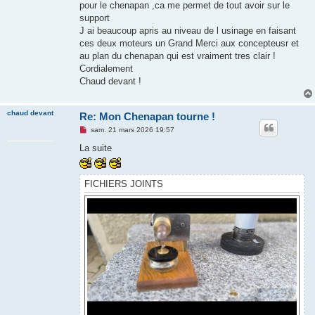
u
pour le chenapan ,ca me permet de tout avoir sur le
support
J ai beaucoup apris au niveau de l usinage en faisant
ces deux moteurs un Grand Merci aux concepteusr et
au plan du chenapan qui est vraiment tres clair !
Cordialement
Chaud devant !
chaud devant
Re: Mon Chenapan tourne !
M
sam. 21 mars 2026 19:57
e
s
La suite
s
a
g
e
FICHIERS JOINTS
n
o
n
l
u