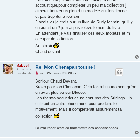
a
g
accoustique,pour completer un peu ma collection j
e
aimerai trouver un plan d un modele qui fonctionne
n
o
et pas trop dur a realiser
n
J avais vu je crois sur un livre de Rudy Memin, qu il y
l
u
en aurait un ? je n ai pas releve le nom du livre !
En attendant je vais finaliser ces deux moteurs et m
occuper de la finition
Au plaisir
Chaud devant
Malevthi
Re: Mon Chenapan tourne !
Administrat
M
eur du site
mer. 25 mars 2026 20:27
e
s
Bonjour Chaud Devant,
s
Bravo pour ton Chenapan. Cela faisait un moment qu'on
a
g
en avait plus vu sur Bloooo.
e
Les thermo-acoustiques ne sont pas des Stirlings. Ils
n
o
utilisent un autre phénomène pour produire le
n
mouvement. Mais il complèterait assurément ta
l
u
collection
Le vrai trésor, c'est de transmettre ses connaissances