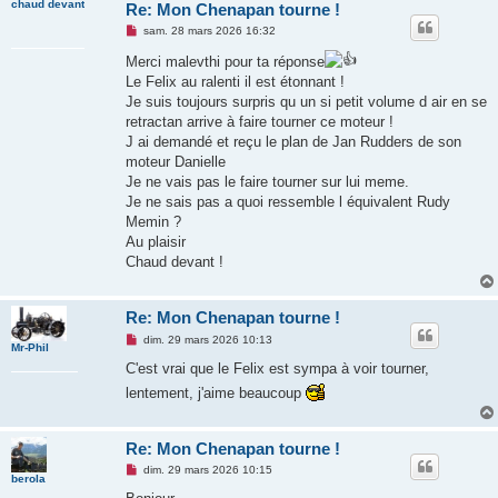
chaud devant
Re: Mon Chenapan tourne !
M
sam. 28 mars 2026 16:32
e
s
Merci malevthi pour ta réponse
s
Le Felix au ralenti il est étonnant !
a
g
Je suis toujours surpris qu un si petit volume d air en se
e
retractan arrive à faire tourner ce moteur !
n
o
J ai demandé et reçu le plan de Jan Rudders de son
n
moteur Danielle
l
u
Je ne vais pas le faire tourner sur lui meme.
Je ne sais pas a quoi ressemble l équivalent Rudy
Memin ?
Au plaisir
Chaud devant !
Re: Mon Chenapan tourne !
M
dim. 29 mars 2026 10:13
Mr-Phil
e
s
C'est vrai que le Felix est sympa à voir tourner,
s
lentement, j'aime beaucoup
a
g
e
n
Re: Mon Chenapan tourne !
o
n
M
dim. 29 mars 2026 10:15
l
berola
e
u
s