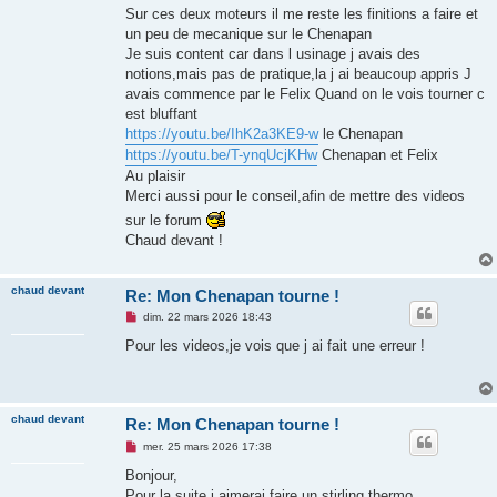
s
Sur ces deux moteurs il me reste les finitions a faire et
a
g
un peu de mecanique sur le Chenapan
e
Je suis content car dans l usinage j avais des
n
o
notions,mais pas de pratique,la j ai beaucoup appris J
n
avais commence par le Felix Quand on le vois tourner c
l
u
est bluffant
https://youtu.be/IhK2a3KE9-w
le Chenapan
https://youtu.be/T-ynqUcjKHw
Chenapan et Felix
Au plaisir
Merci aussi pour le conseil,afin de mettre des videos
sur le forum
Chaud devant !
chaud devant
Re: Mon Chenapan tourne !
M
dim. 22 mars 2026 18:43
e
s
Pour les videos,je vois que j ai fait une erreur !
s
a
g
e
n
chaud devant
Re: Mon Chenapan tourne !
o
n
M
mer. 25 mars 2026 17:38
l
e
u
s
Bonjour,
s
Pour la suite j aimerai faire un stirling thermo