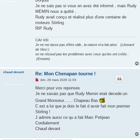
Bonjour
s
Je ne sais pas si vous en avez été informé , mais Rudy
a
g
MEMIN nous a quitté ,
e
Rudy avait conçu et réalisé plus d'une centaine de
n
o
moteurs Stirling .
n
RIP Rudy
l
u
CAV 430
Je ne me lasse pas d'être utile , la nature m'a fait ainsi. (Léonard
de Vinci )
on ne résoud pas les problèmes avec ceux qui les ont créés .
(Enstein)
chaud devant
Re: Mon Chenapan tourne !
M
dim. 29 mars 2026 11:03
e
s
Merci pour vos reponses
s
Je ne savais pas que Rudy Memin etait decede:un
a
g
Grand Monsieur....... Chapeau Bas
e
C est a lui que je dois le fait d avoir fait mon premier
n
o
Stirling !
n
J admire aussi ce qu a fait Marc Petijean
l
u
Cordialement
Chaud devant