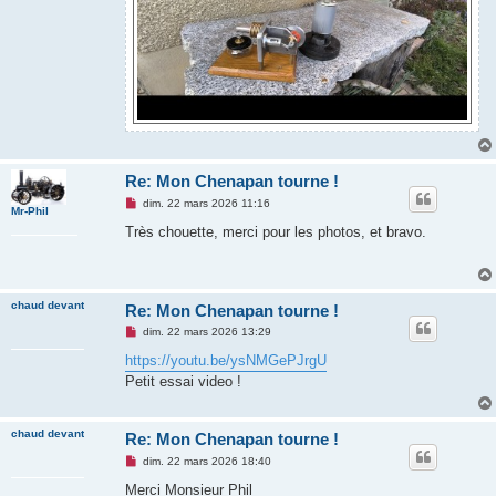
Re: Mon Chenapan tourne !
M
dim. 22 mars 2026 11:16
Mr-Phil
e
s
Très chouette, merci pour les photos, et bravo.
s
a
g
e
n
chaud devant
Re: Mon Chenapan tourne !
o
n
M
dim. 22 mars 2026 13:29
l
e
u
s
https://youtu.be/ysNMGePJrgU
s
Petit essai video !
a
g
e
n
chaud devant
Re: Mon Chenapan tourne !
o
n
M
dim. 22 mars 2026 18:40
l
e
u
s
Merci Monsieur Phil