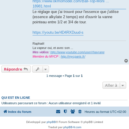
https://www.okmomodel.com/Ball-Top-Moni ...
18981.html
Le réglage que j'ai trouvé pour l'essence que j'utilise
(essence alkylate 2 temps) est d'ouvrir la vanne
pointeau entre 1/2 et 3/4 de tour.
https://youtu.be/4D4RXDuud-s
Raphaël
La vapeur oui, et avec son ...
Mes vidéos:
http://www.youtube.com/user/rhavrane
Membre du MYCP :
http://mycparis.fr/
Répondre
1 message • Page
1
sur
1
Aller à
QUI EST EN LIGNE
Utilisateurs parcourant ce forum : Aucun utilisateur enregistré et 1 invité
Index du forum
Heures au format
UTC+02:00
Développé par
phpBB
® Forum Software © phpBB Limited
Traduit par
phpBB-fr.com