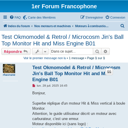
1er Forum Francophone
FAQ
Carte des Membres
S’enregistrer
Connexion
R
Index du forum
Nos moteurs et machines
Moteurs à combustion interne
e
Test Okmomodel & Retrol / Microcosm Jin's Ball
c
Top Monitor Hit and Miss Engine B01
h
Rechercher
Recherche
Répondre
e
Voir le premier message non lu
• 1 message • Page
1
sur
1
r
Test Okmomodel & Retrol / Microcosm
c
Jin's Ball Top Monitor Hit and Miss
h
rhavrane
Engine B01
e
M
lun. 28 juil. 2025 16:45
r
e
s
Bonjour,
s
a
g
Superbe réplique d'un moteur Hit & Miss vertical à boule
e
Monitor.
n
o
Attention, le guide utilisateur décrit un moteur avec
n
carburateur, c'est une erreur.
l
u
Moteur disponible ici (sans logo) :