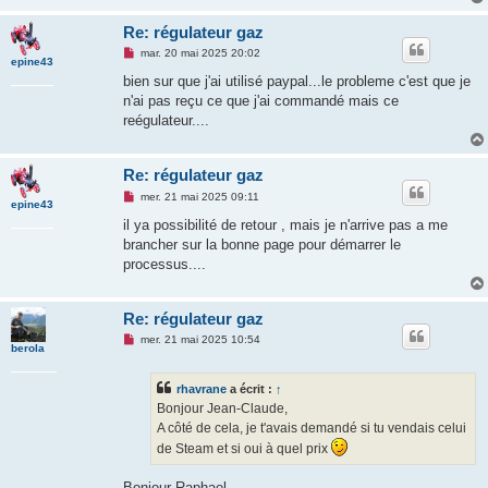
Re: régulateur gaz
M
mar. 20 mai 2025 20:02
epine43
e
s
bien sur que j'ai utilisé paypal...le probleme c'est que je
s
n'ai pas reçu ce que j'ai commandé mais ce
a
g
reégulateur....
e
n
o
n
Re: régulateur gaz
l
M
u
mer. 21 mai 2025 09:11
epine43
e
s
il ya possibilité de retour , mais je n'arrive pas a me
s
brancher sur la bonne page pour démarrer le
a
g
processus....
e
n
o
n
Re: régulateur gaz
l
M
u
mer. 21 mai 2025 10:54
berola
e
s
s
rhavrane
a écrit :
↑
a
g
Bonjour Jean-Claude,
e
A côté de cela, je t'avais demandé si tu vendais celui
n
o
de Steam et si oui à quel prix
n
l
u
Bonjour Raphael