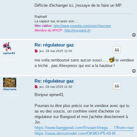
n
Difficile d'échanger ici, j'essaye de te faire un MP.
l
u
Raphaël
La vapeur oui, et avec son ...
Mes vidéos:
http://www.youtube.com/user/rhavrane
Membre du MYCP :
http://mycparis.fr/
Re: régulateur gaz
M
jeu. 29 mai 2025 11:00
epine43
e
s
me voila remboursé sans aucun souci.....
le vendeur
s
a triché , pas Aliexpress qui est a la hauteur !
a
g
e
n
Re: régulateur gaz
o
n
M
jeu. 29 mai 2025 11:30
l
rhavrane
e
u
s
Bonjour epine43,
s
a
g
Pourrais-tu être plus précis sur le vendeur avec qui tu
e
as eu des soucis, un confrère vient d'acheter ce
n
o
régulateur sur Bangood et moi j'achète directement à
n
Jin.
l
u
https://www.banggood.com/fr/search/regu ... l?from=nav
https://www.okmomodel.com/OKMO-P5-All-M ...