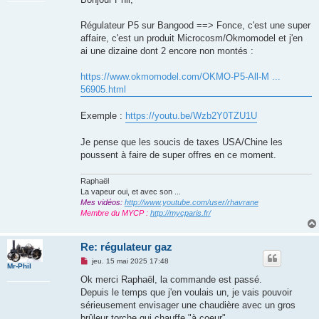
s
a
g
Régulateur P5 sur Bangood ==> Fonce, c'est une super
e
affaire, c'est un produit Microcosm/Okmomodel et j'en
n
o
ai une dizaine dont 2 encore non montés :
n
l
u
https://www.okmomodel.com/OKMO-P5-All-M ...
56905.html
Exemple :
https://youtu.be/Wzb2Y0TZU1U
Je pense que les soucis de taxes USA/Chine les
poussent à faire de super offres en ce moment.
Raphaël
La vapeur oui, et avec son ...
Mes vidéos:
http://www.youtube.com/user/rhavrane
Membre du MYCP :
http://mycparis.fr/
Re: régulateur gaz
M
jeu. 15 mai 2025 17:48
Mr-Phil
e
s
Ok merci Raphaël, la commande est passé.
s
Depuis le temps que j'en voulais un, je vais pouvoir
a
g
sérieusement envisager une chaudière avec un gros
e
brûleur torche qui chauffe "à coeur".