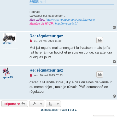
56905.html
Raphaël
La vapeur oui, et avec son ...
Mes vidéos:
http://www.youtube.com/user/rhavrane
Membre du MYCP :
http://mycparis.fr/
Re: régulateur gaz
M
jeu. 29 mai 2025 11:39
Mr-Phil
e
s
Moi j'ai reçu le mail annonçant la livraison, mais je l'ai
s
fait livrer à mon boulot et je suis en congé, ça attendra
a
g
quelques jours.
e
n
o
n
Re: régulateur gaz
l
M
u
ven. 30 mai 2025 07:23
epine43
e
s
c'était KKHandle store , il y a des dizaines de vendeur
s
du meme objet , mais je n'avais PAS commandé ce
a
g
régulateur !
e
n
o
Répondre
n
l
u
15 messages • Page
1
sur
1