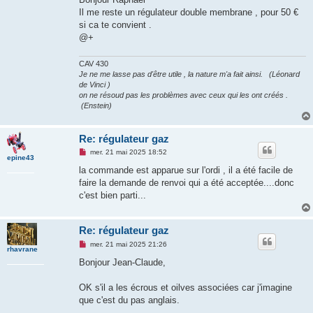
Il me reste un régulateur double membrane , pour 50 €
si ca te convient .
@+
CAV 430
Je ne me lasse pas d'être utile , la nature m'a fait ainsi. (Léonard
de Vinci )
on ne résoud pas les problèmes avec ceux qui les ont créés .
(Enstein)
Re: régulateur gaz
M
mer. 21 mai 2025 18:52
epine43
e
s
la commande est apparue sur l'ordi , il a été facile de
s
faire la demande de renvoi qui a été acceptée....donc
a
g
c'est bien parti...
e
n
o
n
Re: régulateur gaz
l
M
u
mer. 21 mai 2025 21:26
rhavrane
e
s
Bonjour Jean-Claude,
s
a
g
OK s'il a les écrous et oilves associées car j'imagine
e
que c'est du pas anglais.
n
o