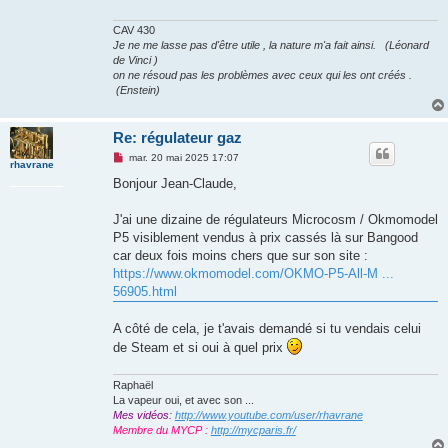
CAV 430
Je ne me lasse pas d'être utile , la nature m'a fait ainsi. (Léonard
de Vinci )
on ne résoud pas les problèmes avec ceux qui les ont créés .
(Enstein)
Re: régulateur gaz
M
mar. 20 mai 2025 17:07
rhavrane
e
s
Bonjour Jean-Claude,
s
a
g
J'ai une dizaine de régulateurs Microcosm / Okmomodel
e
P5 visiblement vendus à prix cassés là sur Bangood
n
o
car deux fois moins chers que sur son site :
n
https://www.okmomodel.com/OKMO-P5-All-M ...
l
u
56905.html
A côté de cela, je t'avais demandé si tu vendais celui
de Steam et si oui à quel prix
Raphaël
La vapeur oui, et avec son ...
Mes vidéos:
http://www.youtube.com/user/rhavrane
Membre du MYCP :
http://mycparis.fr/