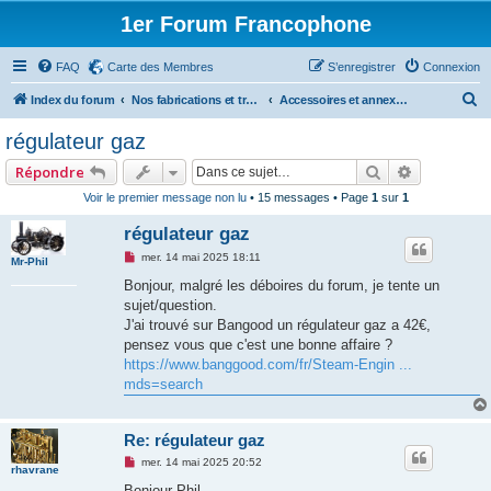
1er Forum Francophone
FAQ
Carte des Membres
S’enregistrer
Connexion
R
Index du forum
Nos fabrications et travaux (sauf machines)
Accessoires et annexes (soupapes, vannes, réservoirs, huileurs, etc ...)
e
régulateur gaz
c
Rechercher
Recherche
Répondre
h
Voir le premier message non lu
• 15 messages • Page
1
sur
1
e
régulateur gaz
r
c
M
mer. 14 mai 2025 18:11
Mr-Phil
e
h
s
Bonjour, malgré les déboires du forum, je tente un
s
sujet/question.
e
a
g
J'ai trouvé sur Bangood un régulateur gaz a 42€,
r
e
pensez vous que c'est une bonne affaire ?
n
o
https://www.banggood.com/fr/Steam-Engin ...
n
mds=search
l
u
Re: régulateur gaz
M
mer. 14 mai 2025 20:52
rhavrane
e
s
Bonjour Phil,