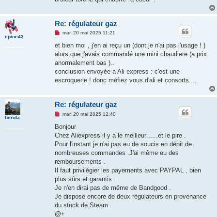
n
o
n
l
Re: régulateur gaz
u
M
mar. 20 mai 2025 11:21
epine43
e
s
et bien moi , j'en ai reçu un (dont je n'ai pas l'usage ! )
s
alors que j'avais commandé une mini chaudiere (a prix
a
g
anormalement bas )..
e
conclusion envoyée a Ali express : c'est une
n
o
escroquerie ! donc méfiez vous d'ali et consorts....
n
l
u
Re: régulateur gaz
M
mar. 20 mai 2025 12:40
berola
e
s
Bonjour
s
Chez Aliexpress il y a le meilleur .....et le pire .
a
g
Pour l'instant je n'ai pas eu de soucis en dépit de
e
nombreuses commandes .J'ai même eu des
n
o
remboursements .
n
Il faut privilégier les payements avec PAYPAL , bien
l
u
plus sûrs et garantis .
Je n'en dirai pas de même de Bandgood .
Je dispose encore de deux régulateurs en provenance
du stock de Steam .
@+